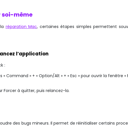
er soi-même
 la
réparation Mac
, certaines étapes simples permettent sou
lancez l’application
k :
« Command » + « Option/Alt » + « Esc » pour ouvrir la fenêtre « 
r Forcer à quitter, puis relancez-la.
oudre des bugs mineurs. Il permet de réinitialiser certains proc