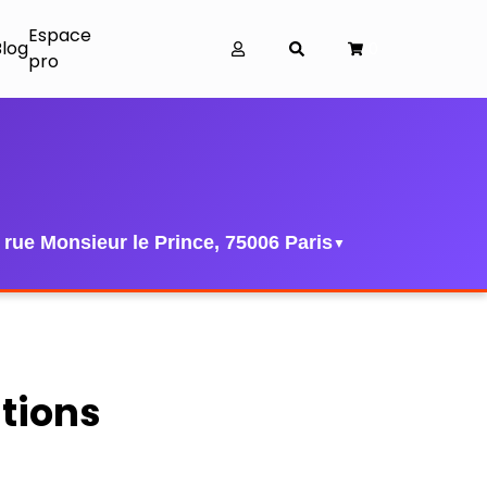
Espace
Blog
0
pro
 rue Monsieur le Prince, 75006 Paris
▼
tions