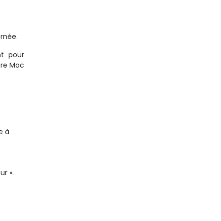
ernée.
nt pour
otre Mac
e à
ur ».