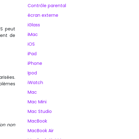
Contrôle parental
écran externe
iGlass
OS peut
iMac
nent de
iOS
iPad
iPhone
Ipod
risées.
iWatch
roblèmes
Mac
Mac Mini
Mac Studio
MacBook
tion non
MacBook Air