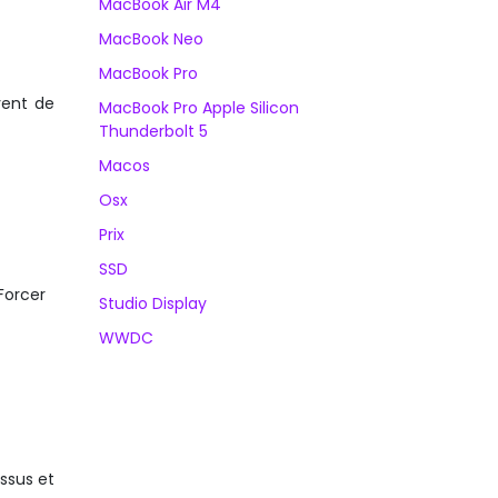
MacBook Air M4
MacBook Neo
MacBook Pro
vent de
MacBook Pro Apple Silicon
Thunderbolt 5
Macos
Osx
Prix
SSD
Forcer
Studio Display
WWDC
essus et