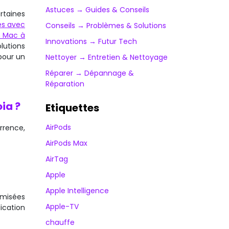
Astuces → Guides & Conseils
rtaines
es avec
Conseils → Problèmes & Solutions
n Mac à
Innovations → Futur Tech
lutions
pour un
Nettoyer → Entretien & Nettoyage
Réparer → Dépannage &
Réparation
ia ?
Etiquettes
AirPods
rrence,
AirPods Max
AirTag
Apple
Apple Intelligence
imisées
Apple-TV
lication
chauffe