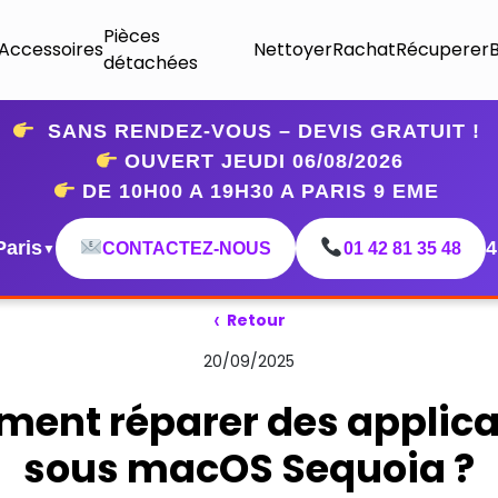
Pièces
Accessoires
Nettoyer
Rachat
Récuperer
détachées
SANS RENDEZ-VOUS – DEVIS GRATUIT !
OUVERT JEUDI 06
/08/2026
DE 10H00 A 19H30 A PARIS 9 EME
Paris
4
CONTACTEZ-NOUS
01 42 81 35 48
▼
‹
Retour
20/09/2025
ent réparer des applica
sous macOS Sequoia ?