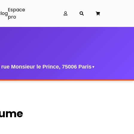
Espace
Blog
0
pro
 rue Monsieur le Prince, 75006 Paris
▼
lume