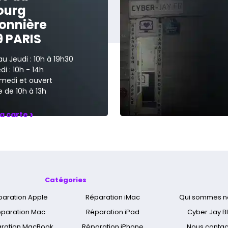
ourg
onnière
9 PARIS
au Jeudi : 10h à 19h30
i : 10h - 14h
medi et ouvert
 de 10h à 13h
›
la carte
Catégories
paration Apple
Réparation iMac
Qui sommes n
paration Mac
Réparation iPad
Cyber Jay B
ration MacBook
Réparation iPhone
Nous contac