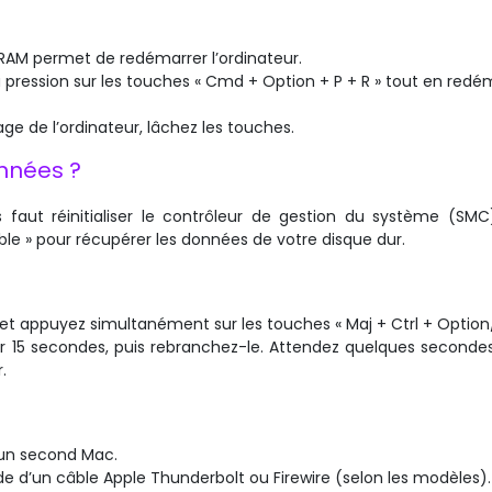
NVRAM permet de redémarrer l’ordinateur.
ression sur les touches « Cmd + Option + P + R » tout en redé
ge de l’ordinateur, lâchez les touches.
nnées ?
 faut réinitialiser le contrôleur de gestion du système (SMC
ible » pour récupérer les données de votre disque dur.
et appuyez simultanément sur les touches « Maj + Ctrl + Option/
ur 15 secondes, puis rebranchez-le. Attendez quelques seconde
.
 un second Mac.
ide d’un câble Apple Thunderbolt ou Firewire (selon les modèles).