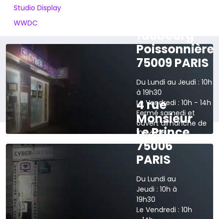
Studio Display
165 rue du
WWDC
faubourg
Poissonnière
75009 PARIS
Du Lundi au Jeudi : 10h
à 19h30
4 rue
Le Vendredi : 10h - 14h
Fermé samedi et
Monsieur
ouvert dimanche de
Le Prince
10h à 13h
75006
›
Voir sur la carte
PARIS
Du Lundi au
Jeudi : 10h à
19h30
Le Vendredi : 10h