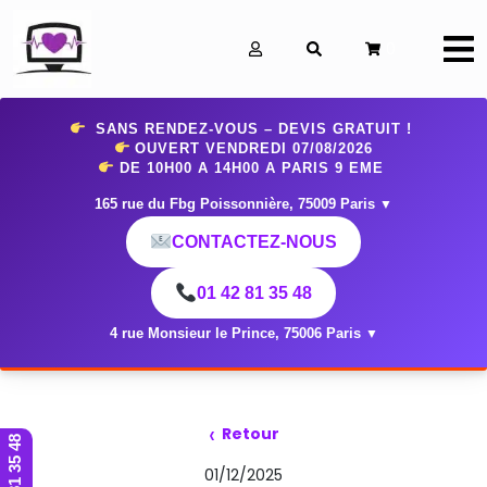
0
SANS RENDEZ-VOUS – DEVIS GRATUIT !
OUVERT VENDREDI 07
/08/2026
DE 10H00 A 14H00 A PARIS 9 EME
165 rue du Fbg Poissonnière, 75009 Paris
▼
CONTACTEZ-NOUS
01 42 81 35 48
4 rue Monsieur le Prince, 75006 Paris
▼
‹
Retour
01 42 81 35 48
01/12/2025