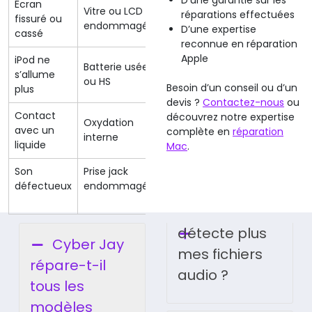
D’une garantie sur les
Écran
Vitre ou LCD
Remplacement
réparations effectuées
fissuré ou
1 à 2 h
endommagé
écran complet
D’une expertise
cassé
reconnue en réparation
Apple
iPod ne
Batterie usée
Remplacement
30 à 60
s’allume
ou HS
batterie
min
Besoin d’un conseil ou d’un
plus
devis ?
Contactez-nous
ou
Contact
Désoxydation +
découvrez notre expertise
Oxydation
24 à 48
avec un
contrôle
complète en
réparation
interne
h
liquide
complet
Mac
.
Son
Prise jack
Réparation ou
1 h
détecte plus
Cyber Jay
mes fichiers
répare-t-il
audio ?
tous les
modèles