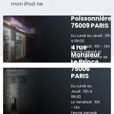
165 rue du
mon iPod ne
faubourg
Poissonnière
75009 PARIS
Du Lundi au Jeudi : 10h
à 19h30
4 rue
Le Vendredi : 10h - 14h
Fermé samedi et
Monsieur
ouvert dimanche de
Le Prince
10h à 13h
75006
›
Voir sur la carte
PARIS
Du Lundi au
Jeudi : 10h à
19h30
Le Vendredi : 10h
- 14h
Fermé samedi