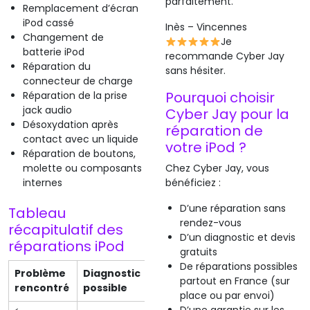
parfaitement.
Remplacement d’écran
iPod cassé
Inès – Vincennes
Changement de
Je
batterie iPod
recommande Cyber Jay
Réparation du
sans hésiter.
connecteur de charge
Pourquoi choisir
Réparation de la prise
jack audio
Cyber Jay pour la
Désoxydation après
réparation de
contact avec un liquide
votre iPod ?
Réparation de boutons,
molette ou composants
Chez Cyber Jay, vous
internes
bénéficiez :
D’une réparation sans
Tableau
rendez-vous
récapitulatif des
D’un diagnostic et devis
réparations iPod
gratuits
De réparations possibles
Problème
Diagnostic
Intervention
Délai
partout en France (sur
rencontré
possible
proposée
moyen
place ou par envoi)