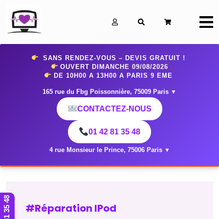
0
SANS RENDEZ-VOUS – DEVIS GRATUIT !
OUVERT DIMANCHE 09
/08/2026
DE 10H00 A 13H00 A PARIS 9 EME
165 rue du Fbg Poissonnière, 75009 Paris
▼
CONTACTEZ-NOUS
01 42 81 35 48
4 rue Monsieur le Prince, 75006 Paris
▼
01 42 81 35 48
#Réparation IPod