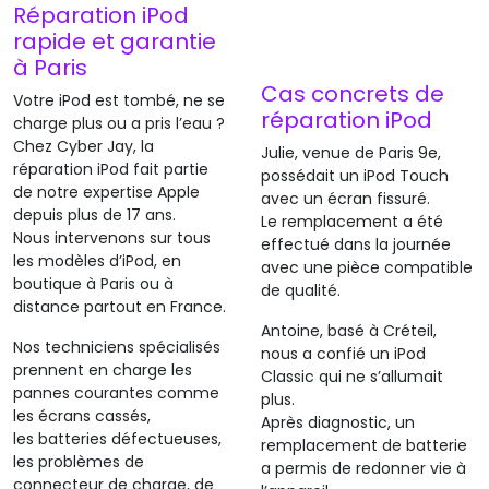
Réparation iPod
défectueux
endommagé
rapide et garantie
à Paris
Cas concrets de
Votre iPod est tombé, ne se
réparation iPod
charge plus ou a pris l’eau ?
Chez Cyber Jay, la
Julie, venue de Paris 9e,
réparation iPod fait partie
possédait un iPod Touch
de notre expertise Apple
avec un écran fissuré.
depuis plus de 17 ans.
Le remplacement a été
Nous intervenons sur tous
effectué dans la journée
les modèles d’iPod, en
avec une pièce compatible
boutique à Paris ou à
de qualité.
distance partout en France.
Antoine, basé à Créteil,
Nos techniciens spécialisés
nous a confié un iPod
prennent en charge les
Classic qui ne s’allumait
pannes courantes comme
plus.
les écrans cassés,
Après diagnostic, un
les batteries défectueuses,
remplacement de batterie
les problèmes de
a permis de redonner vie à
connecteur de charge, de