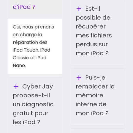
d’iPod ?
Est-il
possible de
récupérer
Oui, nous prenons
en charge la
mes fichiers
réparation des
perdus sur
iPod Touch, iPod
mon iPod ?
Classic et iPod
Nano.
Puis-je
Cyber Jay
remplacer la
propose-t-il
mémoire
un diagnostic
interne de
gratuit pour
mon iPod ?
les iPod ?