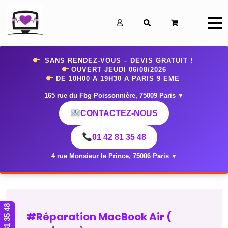
0
SANS RENDEZ-VOUS – DEVIS GRATUIT !
OUVERT JEUDI 06
/08/2026
DE 10H00 A 19H30 A PARIS 9 EME
165 rue du Fbg Poissonnière, 75009 Paris
▼
CONTACTEZ-NOUS
01 42 81 35 48
4 rue Monsieur le Prince, 75006 Paris
▼
01 42 81 35 48
#Réparation MacBook Air (