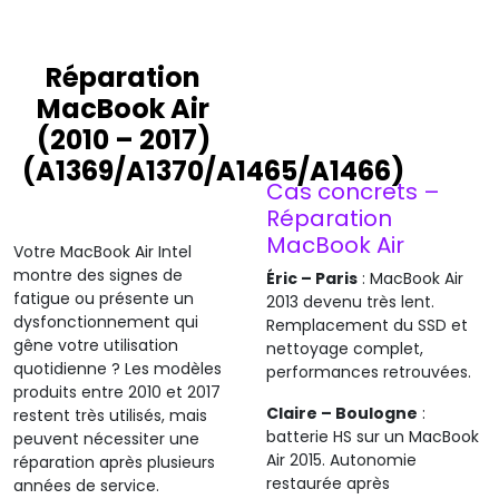
Co
Réparation
Problème de charge
dé
MacBook Air
(2010 – 2017)
Système instable
Err
(A1369/A1370/A1465/A1466)
Cas concrets –
Réparation
MacBook Air
Votre MacBook Air Intel
montre des signes de
Éric – Paris
: MacBook Air
fatigue ou présente un
2013 devenu très lent.
dysfonctionnement qui
Remplacement du SSD et
gêne votre utilisation
nettoyage complet,
quotidienne ? Les modèles
performances retrouvées.
produits entre 2010 et 2017
Claire – Boulogne
:
restent très utilisés, mais
batterie HS sur un MacBook
peuvent nécessiter une
Air 2015. Autonomie
réparation après plusieurs
restaurée après
années de service.