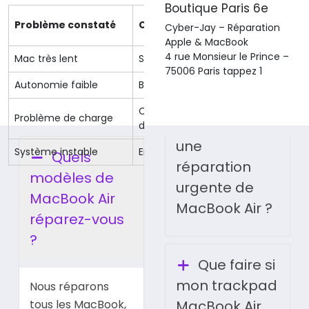
Boutique Paris 6e
Problème constaté
Cause probable
Inter
Cyber-Jay – Réparation
Apple & MacBook
4 rue Monsieur le Prince –
Mac très lent
SSD usé ou saturé
Rempl
75006 Paris tappez 1
Autonomie faible
Batterie en fin de vie
Chang
une
Quels
réparation
modèles de
urgente de
MacBook Air
MacBook Air ?
réparez-vous
?
Que faire si
mon trackpad
Nous réparons
tous les MacBook,
MacBook Air