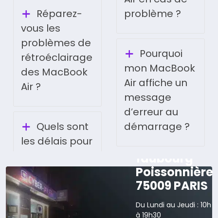
Réparez-
problème ?
vous les
problèmes de
Pourquoi
rétroéclairage
mon MacBook
des MacBook
Air affiche un
Air ?
message
d’erreur au
Quels sont
démarrage ?
les délais pour
165 rue du
faubourg
Poissonnière
75009 PARIS
Du Lundi au Jeudi : 10h
à 19h30