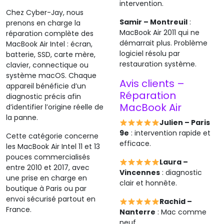
intervention.
Chez Cyber-Jay, nous
Samir – Montreuil
:
prenons en charge la
MacBook Air 2011 qui ne
réparation complète des
démarrait plus. Problème
MacBook Air Intel : écran,
logiciel résolu par
batterie, SSD, carte mère,
restauration système.
clavier, connectique ou
système macOS. Chaque
Avis clients –
appareil bénéficie d’un
Réparation
diagnostic précis afin
MacBook Air
d’identifier l’origine réelle de
la panne.
Julien – Paris
9e
: intervention rapide et
Cette catégorie concerne
efficace.
les MacBook Air Intel 11 et 13
pouces commercialisés
Laura –
entre 2010 et 2017, avec
Vincennes
: diagnostic
une prise en charge en
clair et honnête.
boutique à Paris ou par
envoi sécurisé partout en
Rachid –
France.
Nanterre
: Mac comme
neuf.