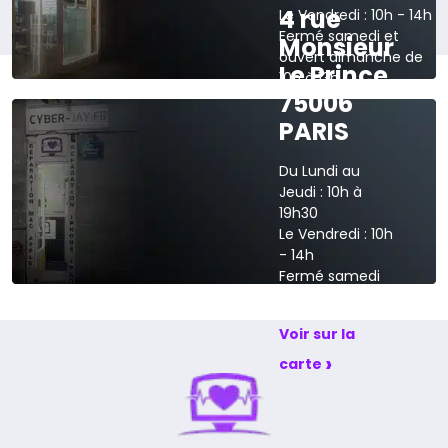
4 rue
Le Vendredi : 10h - 14h
Fermé samedi et
Monsieur
ouvert dimanche de
Le Prince
10h à 13h
75006
›
Voir sur la carte
PARIS
Du Lundi au
Jeudi : 10h à
19h30
Le Vendredi : 10h
- 14h
Fermé samedi
et dimanche
Voir sur la
›
carte