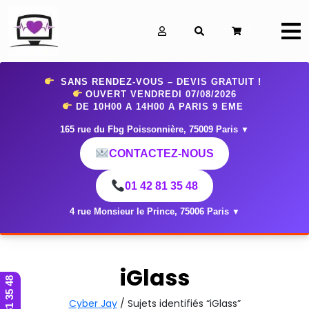
0
SANS RENDEZ-VOUS – DEVIS GRATUIT !
OUVERT VENDREDI 07
/08/2026
DE 10H00 A 14H00 A PARIS 9 EME
165 rue du Fbg Poissonnière, 75009 Paris
▼
CONTACTEZ-NOUS
01 42 81 35 48
4 rue Monsieur le Prince, 75006 Paris
▼
iGlass
01 42 81 35 48
Cyber Jay
/ Sujets identifiés “iGlass”