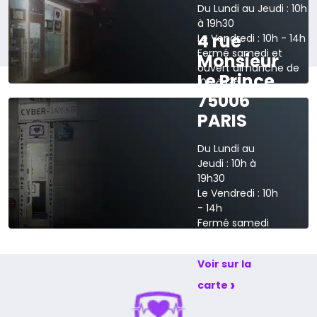
Du Lundi au Jeudi : 10h
à 19h30
4 rue
Le Vendredi : 10h - 14h
Fermé samedi et
Monsieur
ouvert dimanche de
Le Prince
10h à 13h
75006
›
Voir sur la carte
PARIS
Du Lundi au
Jeudi : 10h à
19h30
Le Vendredi : 10h
- 14h
Fermé samedi
et dimanche
Voir sur la
›
carte