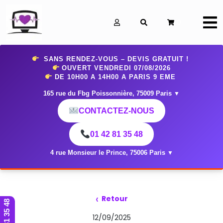
0
SANS RENDEZ-VOUS – DEVIS GRATUIT !
OUVERT VENDREDI 07
/08/2026
DE 10H00 A 14H00 A PARIS 9 EME
165 rue du Fbg Poissonnière, 75009 Paris
▼
CONTACTEZ-NOUS
01 42 81 35 48
4 rue Monsieur le Prince, 75006 Paris
▼
‹
Retour
01 42 81 35 48
12/09/2025