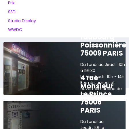
Prix
SSD
Studio Display
165 rue du
WWDC
faubourg
Poissonnière
75009 PARIS
Du Lundi au Jeudi : 10h
à 19h30
4 rue
Le Vendredi : 10h - 14h
Fermé samedi et
Monsieur
ouvert dimanche de
Le Prince
10h à 13h
75006
›
Voir sur la carte
PARIS
Du Lundi au
Jeudi : 10h à