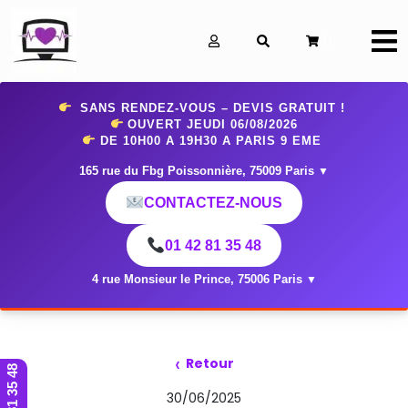
0
SANS RENDEZ-VOUS – DEVIS GRATUIT !
OUVERT JEUDI 06
/08/2026
DE 10H00 A 19H30 A PARIS 9 EME
165 rue du Fbg Poissonnière, 75009 Paris
▼
CONTACTEZ-NOUS
01 42 81 35 48
4 rue Monsieur le Prince, 75006 Paris
▼
‹
Retour
01 42 81 35 48
30/06/2025