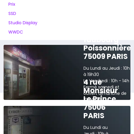
Prix
SSD
Studio Display
165 rue du
WWDC
faubourg
Poissonnière
75009 PARIS
Du Lundi au Jeudi : 10h
à 19h30
4 rue
Le Vendredi : 10h - 14h
Fermé samedi et
Monsieur
ouvert dimanche de
Le Prince
10h à 13h
75006
›
Voir sur la carte
PARIS
Du Lundi au
Jeudi : 10h à