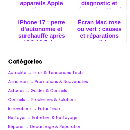
appareils Apple
diagnostic et
ne s’improvise
réparation Mac à
pas ?
Paris
iPhone 17 : perte
Écran Mac rose
d’autonomie et
ou vert : causes
surchauffe après
et réparations
iOS 18.5, les
possibles
techniciens
Cyber-Jay
Catégories
réagissent
Actualité → Infos & Tendances Tech
Annonces → Promotions & Nouveautés
Astuces → Guides & Conseils
Conseils → Problèmes & Solutions
Innovations → Futur Tech
Nettoyer → Entretien & Nettoyage
Réparer → Dépannage & Réparation