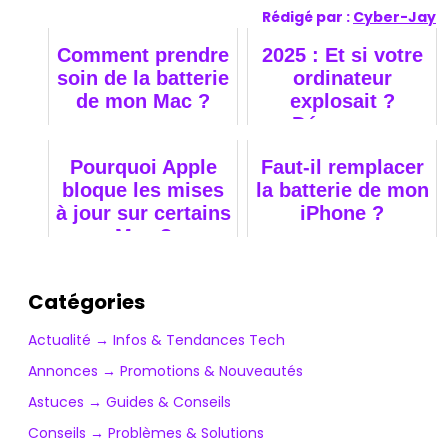
Rédigé par :
Cyber-Jay
Comment prendre
2025 : Et si votre
soin de la batterie
ordinateur
de mon Mac ?
explosait ?
Découvrez
pourquoi il est
Pourquoi Apple
Faut-il remplacer
temps d’agir !
bloque les mises
la batterie de mon
à jour sur certains
iPhone ?
Mac ?
Catégories
Actualité → Infos & Tendances Tech
Annonces → Promotions & Nouveautés
Astuces → Guides & Conseils
Conseils → Problèmes & Solutions