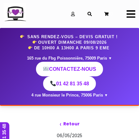
0
SANS RENDEZ-VOUS – DEVIS GRATUIT !
OUVERT DIMANCHE 09
/08/2026
DE 10H00 A 13H00 A PARIS 9 EME
165 rue du Fbg Poissonnière, 75009 Paris
▼
CONTACTEZ-NOUS
01 42 81 35 48
4 rue Monsieur le Prince, 75006 Paris
▼
‹
Retour
01 42 81 35 48
06/05/2025