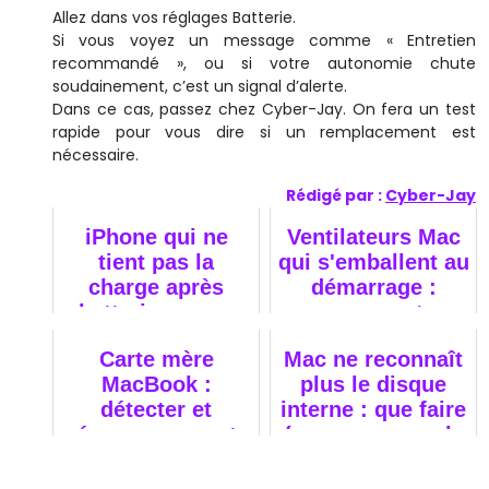
Allez dans vos réglages Batterie.
Si vous voyez un message comme « Entretien
recommandé », ou si votre autonomie chute
soudainement, c’est un signal d’alerte.
Dans ce cas, passez chez Cyber-Jay. On fera un test
rapide pour vous dire si un remplacement est
nécessaire.
Rédigé par :
Cyber-Jay
iPhone qui ne
Ventilateurs Mac
tient pas la
qui s'emballent au
charge après
démarrage :
batterie neuve.
causes et
solutions
Carte mère
Mac ne reconnaît
MacBook :
plus le disque
détecter et
interne : que faire
réparer un court-
(sans aggraver la
circuit PPBUS
panne)