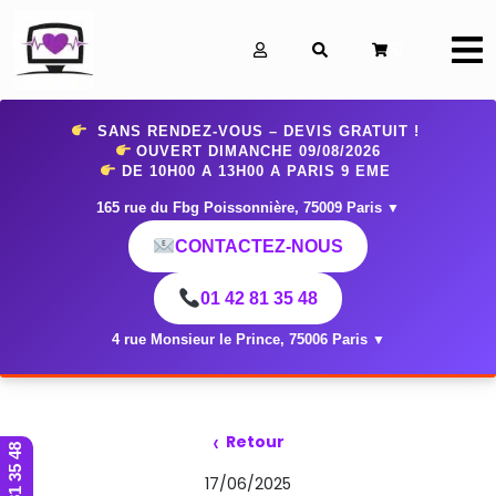
0
SANS RENDEZ-VOUS – DEVIS GRATUIT !
OUVERT DIMANCHE 09
/08/2026
DE 10H00 A 13H00 A PARIS 9 EME
165 rue du Fbg Poissonnière, 75009 Paris
▼
CONTACTEZ-NOUS
01 42 81 35 48
4 rue Monsieur le Prince, 75006 Paris
▼
‹
Retour
01 42 81 35 48
17/06/2025