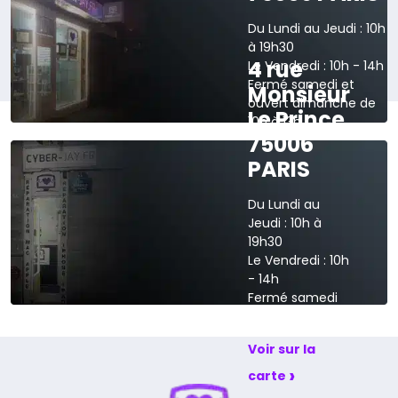
Du Lundi au Jeudi : 10h
à 19h30
4 rue
Le Vendredi : 10h - 14h
Fermé samedi et
Monsieur
ouvert dimanche de
Le Prince
10h à 13h
75006
›
Voir sur la carte
PARIS
Du Lundi au
Jeudi : 10h à
19h30
Le Vendredi : 10h
- 14h
Fermé samedi
et dimanche
Voir sur la
›
carte