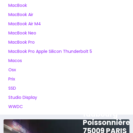
MacBook
MacBook Air
MacBook Air M4
MacBook Neo
MacBook Pro
MacBook Pro Apple Silicon Thunderbolt 5
Macos
Osx
Prix
SSD
Studio Display
165 rue du
WWDC
faubourg
Poissonnière
75009 PARIS