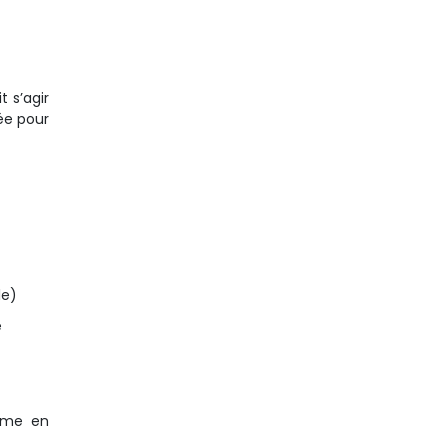
t s’agir
ée pour
le)
e
même en