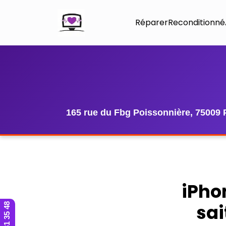
Réparer
Reconditionné
165 rue du Fbg Poissonnière, 75009 
iPhon
sai
01 42 81 35 48