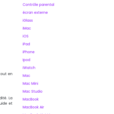
Contrôle parental
écran externe
iGlass
iMac
iOS
iPad
iPhone
Ipod
iWatch
 tout en
Mac
Mac Mini
Mac Studio
dité. La
MacBook
uide et
MacBook Air