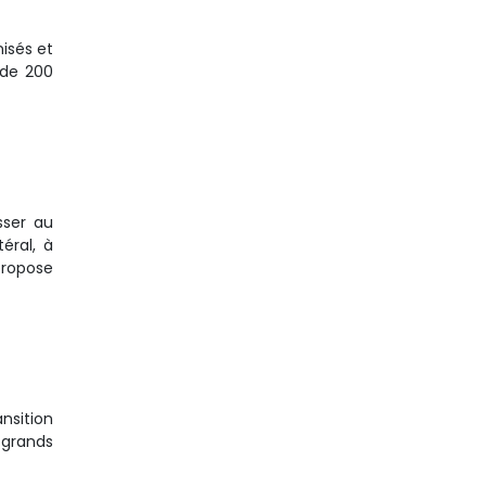
isés et
 de 200
sser au
éral, à
propose
nsition
 grands