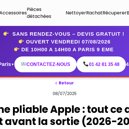
Pièces
Accessoires
Nettoyer
Rachat
Récuperer
détachées
SANS RENDEZ-VOUS – DEVIS GRATUIT !
OUVERT VENDREDI 07
/08/2026
DE 10H00 A 14H00 A PARIS 9 EME
Paris
4
CONTACTEZ-NOUS
01 42 81 35 48
▼
‹
Retour
08/07/2025
e pliable Apple : tout ce
t avant la sortie (2026-2