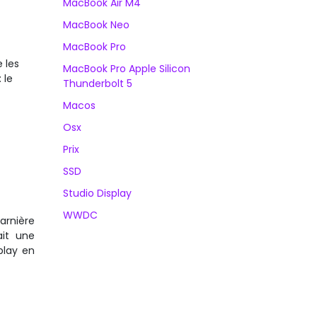
MacBook Air M4
MacBook Neo
MacBook Pro
 les
MacBook Pro Apple Silicon
 le
Thunderbolt 5
Macos
Osx
Prix
SSD
Studio Display
WWDC
arnière
ait une
play en