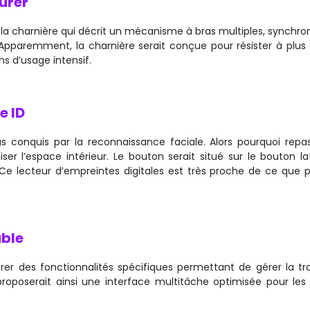
urer
a charnière qui décrit un mécanisme à bras multiples, synchron
. Apparemment, la charnière serait conçue pour résister à plus
ns d’usage intensif.
e ID
ous conquis par la reconnaissance faciale. Alors pourquoi repa
r l’espace intérieur. Le bouton serait situé sur le bouton lat
ni. Ce lecteur d’empreintes digitales est très proche de ce que 
able
égrer des fonctionnalités spécifiques permettant de gérer la tra
 proposerait ainsi une interface multitâche optimisée pour les