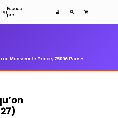
Espace
Blog
0
pro
 rue Monsieur le Prince, 75006 Paris
▼
 qu’on
027)