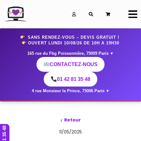
0
SANS RENDEZ-VOUS – DEVIS GRATUIT !
OUVERT LUNDI 10
/08/26 DE 10H A 19H30
165 rue du Fbg Poissonnière, 75009 Paris
▼
CONTACTEZ-NOUS
01 42 81 35 48
4 rue Monsieur le Prince, 75006 Paris
▼
‹
Retour
01 42 81 35 48
11/05/2025