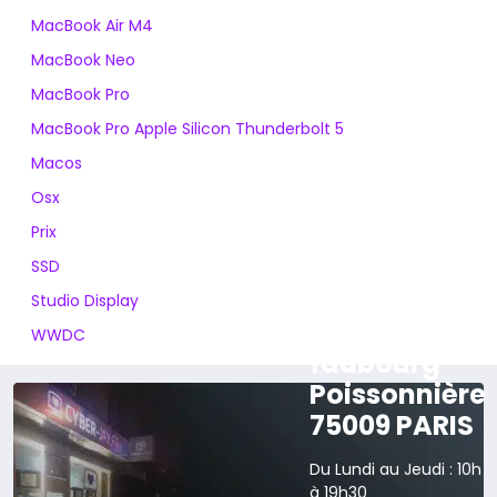
MacBook Air M4
MacBook Neo
MacBook Pro
MacBook Pro Apple Silicon Thunderbolt 5
Macos
Osx
Prix
SSD
Studio Display
165 rue du
WWDC
faubourg
Poissonnière
75009 PARIS
Du Lundi au Jeudi : 10h
à 19h30