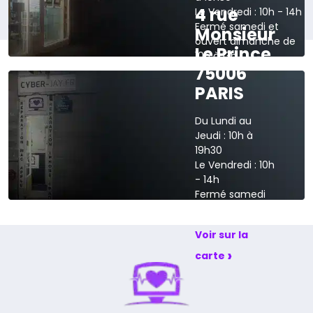
4 rue
Le Vendredi : 10h - 14h
Fermé samedi et
Monsieur
ouvert dimanche de
Le Prince
10h à 13h
75006
›
Voir sur la carte
PARIS
Du Lundi au
Jeudi : 10h à
19h30
Le Vendredi : 10h
- 14h
Fermé samedi
et dimanche
Voir sur la
›
carte