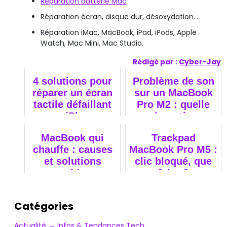
Réparation batterie Mac
Réparation écran, disque dur, désoxydation…
Réparation iMac, MacBook, iPad, iPods, Apple
Watch, Mac Mini, Mac Studio.
Rédigé par :
Cyber-Jay
4 solutions pour
Problème de son
réparer un écran
sur un MacBook
tactile défaillant
Pro M2 : quelle
sur iPhone
réparation
envisager ?
MacBook qui
Trackpad
chauffe : causes
MacBook Pro M5 :
et solutions
clic bloqué, que
rapides
faire ?
Catégories
Actualité → Infos & Tendances Tech