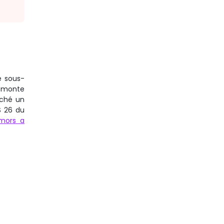
e sous-
t monte
nché un
S 26 du
mors a