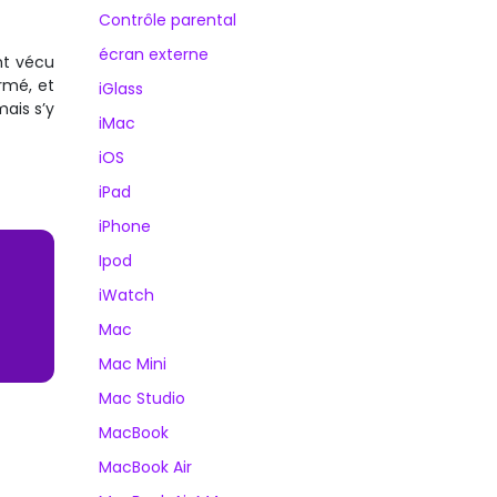
Contrôle parental
écran externe
ont vécu
rmé, et
iGlass
ais s’y
iMac
iOS
iPad
iPhone
Ipod
iWatch
Mac
Mac Mini
Mac Studio
MacBook
MacBook Air