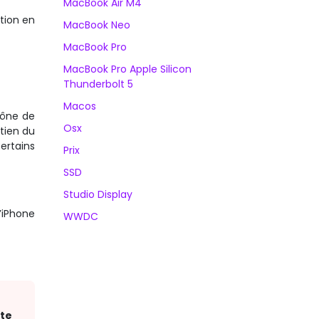
MacBook Air M4
tion en
MacBook Neo
MacBook Pro
MacBook Pro Apple Silicon
Thunderbolt 5
Macos
icône de
Osx
tien du
ertains
Prix
SSD
Studio Display
’iPhone
WWDC
ite