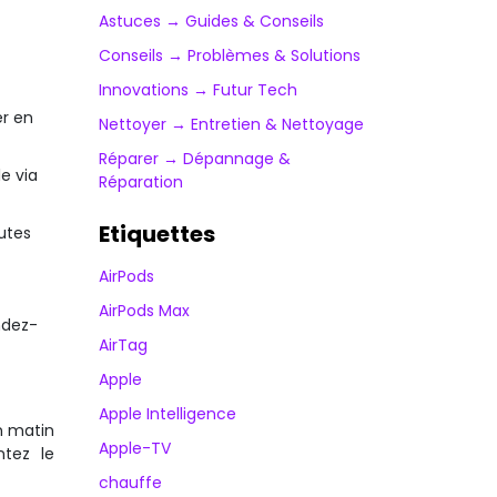
Astuces → Guides & Conseils
Conseils → Problèmes & Solutions
Innovations → Futur Tech
er en
Nettoyer → Entretien & Nettoyage
Réparer → Dépannage &
e via
Réparation
Etiquettes
utes
AirPods
AirPods Max
ndez-
AirTag
Apple
Apple Intelligence
n matin
Apple-TV
ntez le
chauffe