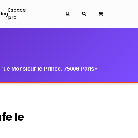
Espace
Blog
0
pro
 rue Monsieur le Prince, 75006 Paris
▼
fe le