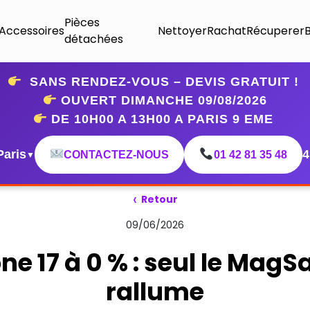
Pièces
Accessoires
Nettoyer
Rachat
Récuperer
détachées
SANS RENDEZ-VOUS – DEVIS GRATUIT !
OUVERT DIMANCHE 09
/08/2026
DE 10H00 A 13H00 A PARIS 9 EME
Paris
4
CONTACTEZ-NOUS
01 42 81 35 48
▼
‹
Retour
09/06/2026
ne 17 à 0 % : seul le MagSa
rallume