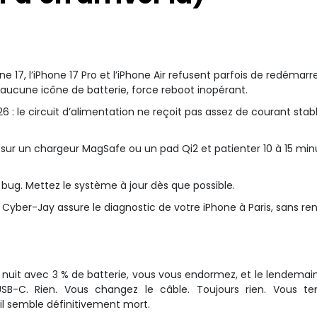
e 17, l’iPhone 17 Pro et l’iPhone Air refusent parfois de redémarr
l, aucune icône de batterie, force reboot inopérant.
6 : le circuit d’alimentation ne reçoit pas assez de courant stabl
e sur un chargeur MagSafe ou un pad Qi2 et patienter 10 à 15 min
e bug. Mettez le système à jour dès que possible.
 Cyber-Jay assure le diagnostic de votre iPhone à Paris, sans re
e nuit avec 3 % de batterie, vous vous endormez, et le lendemai
SB-C. Rien. Vous changez le câble. Toujours rien. Vous te
il semble définitivement mort.