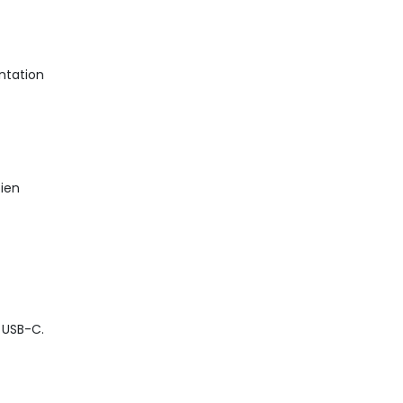
ntation
bien
 USB-C.