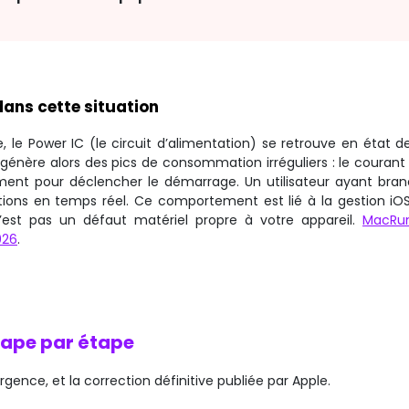
ans cette situation
 le Power IC (le circuit d’alimentation) se retrouve en état d
-C génère alors des pics de consommation irréguliers : le couran
mment pour déclencher le démarrage. Un utilisateur ayant bra
ions en temps réel. Ce comportement est lié à la gestion iO
’est pas un défaut matériel propre à votre appareil.
MacRu
026
.
étape par étape
gence, et la correction définitive publiée par Apple.