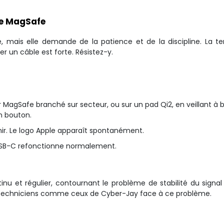
de MagSafe
 mais elle demande de la patience et de la discipline. La te
 un câble est forte. Résistez-y.
r MagSafe branché sur secteur, ou sur un pad Qi2, en veillant à 
n bouton.
nir. Le logo Apple apparaît spontanément.
e USB-C refonctionne normalement.
tinu et régulier, contournant le problème de stabilité du signal
les techniciens comme ceux de Cyber-Jay face à ce problème.