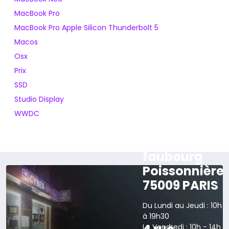
MacBook Pro
MacBook Pro Apple Silicon Thunderbolt 5
Macos
Osx
Prix
SSD
Studio Display
WWDC
165 rue du
faubourg
Poissonnière
75009 PARIS
Du Lundi au Jeudi : 10h
à 19h30
Le Vendredi : 10h - 14h