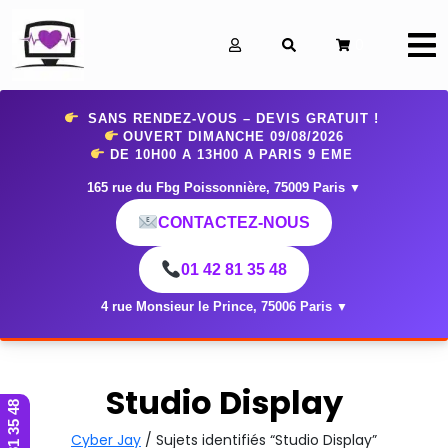
0
SANS RENDEZ-VOUS – DEVIS GRATUIT !
OUVERT DIMANCHE 09
/08/2026
DE 10H00 A 13H00 A PARIS 9 EME
165 rue du Fbg Poissonnière, 75009 Paris
▼
CONTACTEZ-NOUS
01 42 81 35 48
4 rue Monsieur le Prince, 75006 Paris
▼
Studio Display
01 42 81 35 48
Cyber Jay
/ Sujets identifiés “Studio Display”