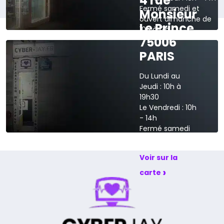
4 rue
Fermé samedi et
Monsieur
ouvert dimanche de
Le Prince
10h à 13h
75006
›
Voir sur la carte
PARIS
Du Lundi au
Jeudi : 10h à
19h30
Le Vendredi : 10h
- 14h
Fermé samedi
et dimanche
Voir sur la
›
carte