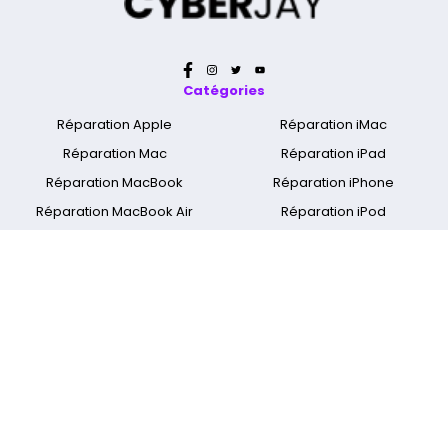
Catégories
Réparation Apple
Réparation iMac
Réparation Mac
Réparation iPad
Réparation MacBook
Réparation iPhone
Réparation MacBook Air
Réparation iPod
Réparation MacBook Pro
Nettoyage Apple & Mac
Réparation MacBook Retina
Réparation Apple Watch
A propos
Qui sommes nous ?
Mentions légales
Cyber Jay Blog
CGV
Nous contacter
FAQ
Informations livraison
Nos boutiques
Spécialiste réparation Mac
Réparation Ecran Apple