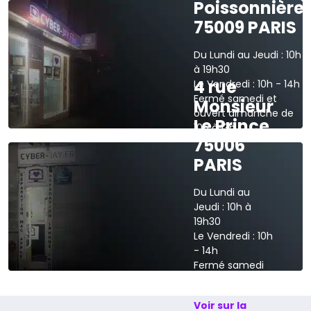
Poissonnière
75009 PARIS
Du Lundi au Jeudi : 10h
à 19h30
4 rue
Le Vendredi : 10h - 14h
Fermé samedi et
Monsieur
ouvert dimanche de
Le Prince
10h à 13h
75006
›
Voir sur la carte
PARIS
Du Lundi au
Jeudi : 10h à
19h30
Le Vendredi : 10h
- 14h
Fermé samedi
et dimanche
Voir sur la