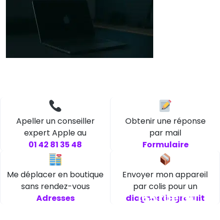
Apeller un conseiller
Obtenir une réponse
expert Apple au
par mail
01 42 81 35 48
Formulaire
Me déplacer en boutique
Envoyer mon appareil
sans rendez-vous
par colis pour un
165 rue du
Adresses
diagnostic gratuit
faubourg