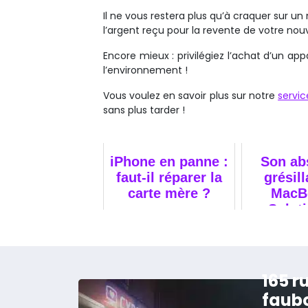
Il ne vous restera plus qu’à craquer sur 
l’argent reçu pour la revente de votre nouv
Encore mieux : privilégiez l’achat d’un ap
l’environnement !
Vous voulez en savoir plus sur notre
servi
sans plus tarder !
iPhone en panne :
Son ab
faut-il réparer la
grésill
carte mère ?
MacB
Soluti
réparati
165 r
faub