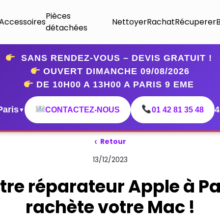
Pièces
Accessoires
Nettoyer
Rachat
Récuperer
détachées
SANS RENDEZ-VOUS – DEVIS GRATUIT !
OUVERT DIMANCHE 09
/08/2026
DE 10H00 A 13H00 A PARIS 9 EME
Paris
4
CONTACTEZ-NOUS
01 42 81 35 48
▼
‹
Retour
13/12/2023
tre réparateur Apple à Pa
rachète votre Mac !