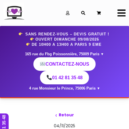
0
SANS RENDEZ-VOUS – DEVIS GRATUIT !
OUVERT DIMANCHE 09
/08/2026
DE 10H00 A 13H00 A PARIS 9 EME
165 rue du Fbg Poissonnière, 75009 Paris
▼
CONTACTEZ-NOUS
01 42 81 35 48
4 rue Monsieur le Prince, 75006 Paris
▼
‹
Retour
01 42 81 35 48
04/11/2025