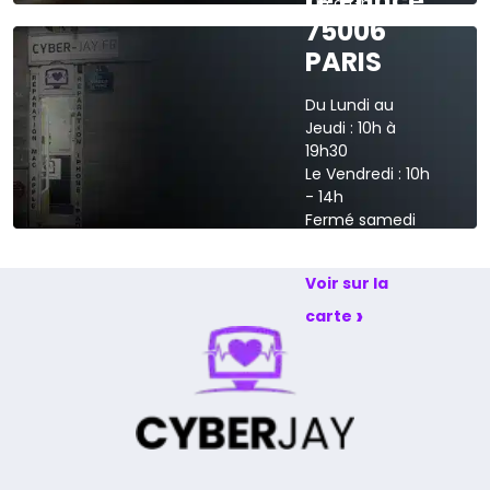
Le Prince
10h à 13h
75006
›
Voir sur la carte
PARIS
Du Lundi au
Jeudi : 10h à
19h30
Le Vendredi : 10h
- 14h
Fermé samedi
et dimanche
Voir sur la
›
carte