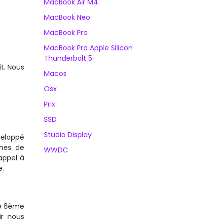
MacBook Air M4
MacBook Neo
MacBook Pro
MacBook Pro Apple Silicon
Thunderbolt 5
t. Nous
Macos
Osx
Prix
SSD
Studio Display
veloppé
ines de
WWDC
appel à
e.
le 6ème
ir nous