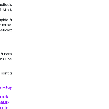
acBook,
 Mini),
apide à
tueuse.
éficiez
à Paris
ons une
 sont à
er-Jay
Book
faut-
ou le