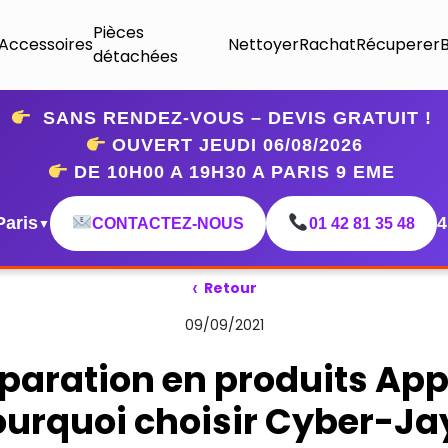
Pièces
Accessoires
Nettoyer
Rachat
Récuperer
détachées
SANS RENDEZ-VOUS – DEVIS GRATUIT !
OUVERT JEUDI 06
/08/2026
DE 10H00 A 19H30 A PARIS 9 EME
Paris
4
CONTACTEZ-NOUS
01 42 81 35 48
▼
‹
Retour
09/09/2021
paration en produits Appl
urquoi choisir Cyber-Ja