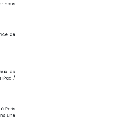
ar nous
ance de
reux de
 iPad /
à Paris
ons une