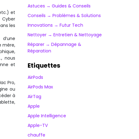
Astuces → Guides & Conseils
tc.) et
Conseils → Problèmes & Solutions
z Cyber
Innovations → Futur Tech
ans les
Nettoyer → Entretien & Nettoyage
, d’une
Réparer → Dépannage &
e mère,
Réparation
phique,
…, nous
Etiquettes
anne et
AirPods
ac Pro,
AirPods Max
gine ou
céder à
AirTag
blette,
Apple
Apple Intelligence
Apple-TV
chauffe