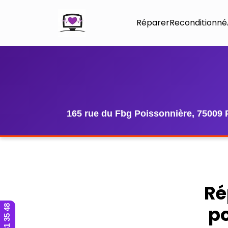
Réparer
Reconditionné
165 rue du Fbg Poissonnière, 75009 
Ré
po
01 42 81 35 48