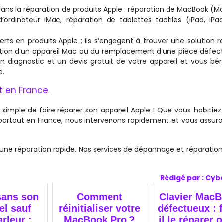
dans la réparation de produits Apple : réparation de MacBook (M
ordinateur iMac, réparation de tablettes tactiles (iPad, iPad
rts en produits Apple ; ils s’engagent à trouver une solution r
aration d’un appareil Mac ou du remplacement d’une pièce défec
n diagnostic et un devis gratuit de votre appareil et vous bén
e.
ut en France
 simple de faire réparer son appareil Apple ! Que vous habitiez 
s partout en France, nous intervenons rapidement et vous assur
une réparation rapide. Nos services de dépannage et réparation
Rédigé par :
Cyb
sans son
Comment
Clavier Mac
el sauf
réinitialiser votre
défectueux : 
rleur :
MacBook Pro ?
il le réparer 