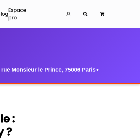
Espace
Blog
0
pro
 rue Monsieur le Prince, 75006 Paris
▼
e :
y ?