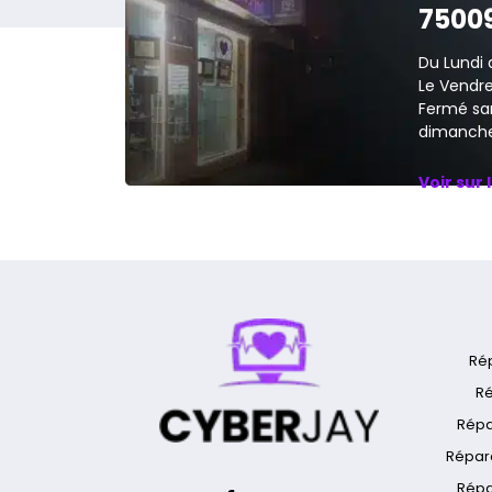
7500
Du Lundi 
Le Vendred
Fermé sa
dimanche
Voir sur 
Ré
Ré
Répa
Répar
Répa