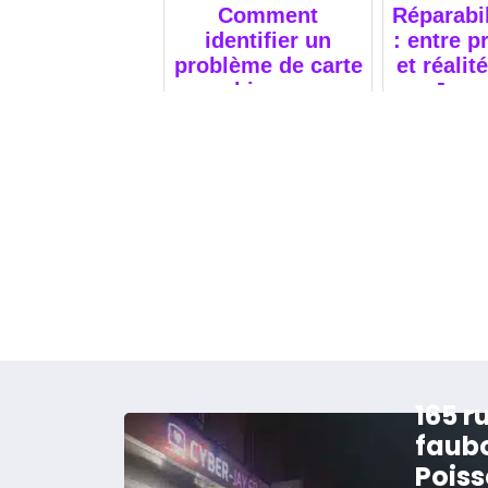
Comment
Réparabil
identifier un
: entre 
problème de carte
et réalit
graphique sous
Jay e
MacBook ?
réparat
165 r
faub
Poiss