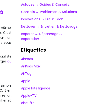
Astuces → Guides & Conseils
 à
Conseils → Problèmes & Solutions
Innovations → Futur Tech
Nettoyer → Entretien & Nettoyage
s-même.
. C’est
Réparer → Dépannage &
ur : en
Réparation
de vous
Etiquettes
ialiste
AirPods
arger
du
AirPods Max
AirTag
Apple
 simple
Apple Intelligence
€. Bien
erez un
Apple-TV
fier sa
chauffe