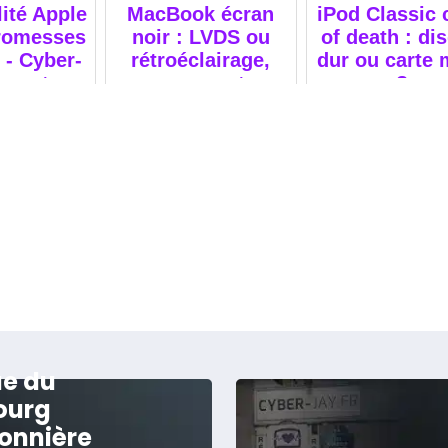
ité Apple
MacBook écran
iPod Classic 
promesses
noir : LVDS ou
of death : di
é - Cyber-
rétroéclairage,
dur ou carte 
xpert
comment
?
ion Mac
diagnostiquer ?
ue du
ourg
onnière