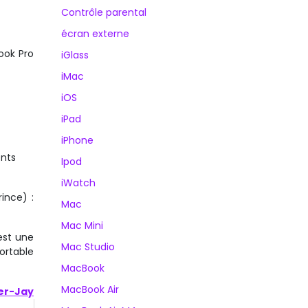
Contrôle parental
écran externe
ook Pro
iGlass
iMac
iOS
iPad
iPhone
ents
Ipod
iWatch
ince) :
Mac
Mac Mini
est une
Mac Studio
portable
MacBook
MacBook Air
er-Jay