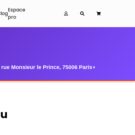
Espace
Blog
0
pro
 rue Monsieur le Prince, 75006 Paris
▼
du