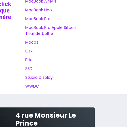
MacBook Air M4
click
MacBook Neo
sque
mère
MacBook Pro
MacBook Pro Apple Silicon
Thunderbolt 5
Macos
Osx
Prix
SSD
Studio Display
WWDC
4 rue Monsieur Le
Prince