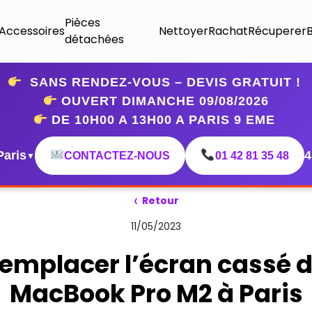
Pièces
Accessoires
Nettoyer
Rachat
Récuperer
détachées
SANS RENDEZ-VOUS – DEVIS GRATUIT !
OUVERT DIMANCHE 09
/08/2026
DE 10H00 A 13H00 A PARIS 9 EME
Paris
4
CONTACTEZ-NOUS
01 42 81 35 48
▼
‹
Retour
11/05/2023
emplacer l’écran cassé 
MacBook Pro M2 à Paris