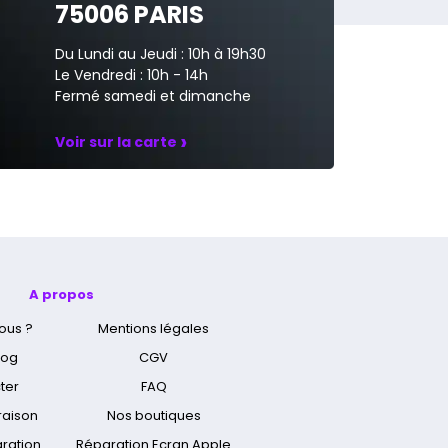
75006 PARIS
Du Lundi au Jeudi : 10h à 19h30
Le Vendredi : 10h - 14h
Fermé samedi et dimanche
›
Voir sur la carte
A propos
ous ?
Mentions légales
log
CGV
ter
FAQ
vraison
Nos boutiques
aration
Réparation Ecran Apple