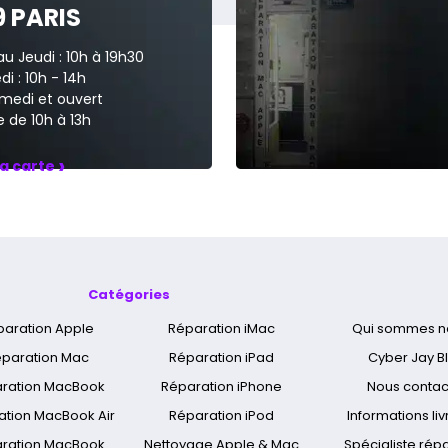
9 PARIS
au Jeudi : 10h à 19h30
i : 10h - 14h
medi et ouvert
 de 10h à 13h
›
la carte
Catégories
paration Apple
Réparation iMac
Qui sommes n
paration Mac
Réparation iPad
Cyber Jay B
ration MacBook
Réparation iPhone
Nous contac
ation MacBook Air
Réparation iPod
Informations li
ration MacBook
Nettoyage Apple & Mac
Spécialiste rép