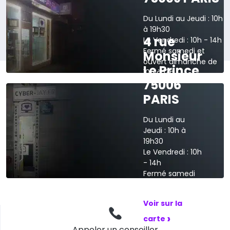
Du Lundi au Jeudi : 10h
à 19h30
4 rue
Le Vendredi : 10h - 14h
Fermé samedi et
Monsieur
ouvert dimanche de
Le Prince
10h à 13h
75006
›
Voir sur la carte
PARIS
Du Lundi au
Jeudi : 10h à
19h30
Le Vendredi : 10h
- 14h
Fermé samedi
et dimanche
Voir sur la
›
carte
Appeler un conseiller