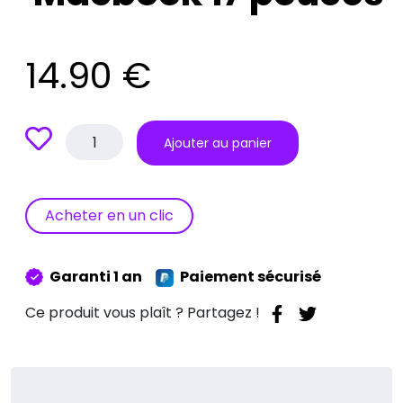
14.90
€
quantité
Ajouter au panier
de
Stickers
«
Main
Acheter en un clic
Love
»
pour
Garanti 1 an
Paiement sécurisé
Macbook
17
Ce produit vous plaît ? Partagez !
pouces