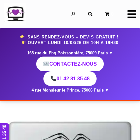
0
SANS RENDEZ-VOUS – DEVIS GRATUIT !
OUVERT LUNDI 10
/08/26 DE 10H A 19H30
165 rue du Fbg Poissonnière, 75009 Paris
▼
CONTACTEZ-NOUS
01 42 81 35 48
4 rue Monsieur le Prince, 75006 Paris
▼
01 42 81 35 48