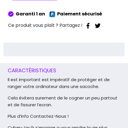
Vert-
Anis
Garanti 1 an
Paiement sécurisé
13
Pouces
Ce produit vous plaît ? Partagez !
CARACTÉRISTIQUES
Il est important est impératif de protéger et de
ranger votre ordinateur dans une sacoche.
Cela évitera surement de le cogner un peu partout
et de fissurer l’ecran.
Plus d’info Contactez-Nous !
Cyber-Jay.fr s’engage a vous rendre la vie plus