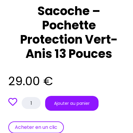
Sacoche –
Pochette
Protection Vert-
Anis 13 Pouces
29.00
€
quantité
Ajouter au panier
de
Sacoche
–
Pochette
Acheter en un clic
Protection