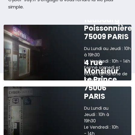
simple.
165 rue du
faubourg
Poissonnière
75009 PARIS
Du Lundi au Jeudi : 10h
à 19h30
4 rue
Le Vendredi : 10h - 14h
Fermé samedi et
Monsieur
ouvert dimanche de
Le Prince
10h à 13h
75006
›
Voir sur la carte
PARIS
Du Lundi au
Jeudi : 10h à
19h30
Le Vendredi : 10h
- 14h