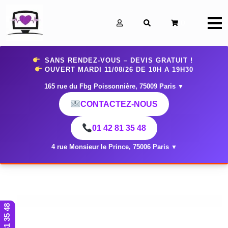
0
SANS RENDEZ-VOUS – DEVIS GRATUIT !
OUVERT MARDI 11
/08/26 DE 10H A 19H30
165 rue du Fbg Poissonnière, 75009 Paris
▼
CONTACTEZ-NOUS
01 42 81 35 48
4 rue Monsieur le Prince, 75006 Paris
▼
01 42 81 35 48