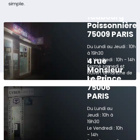
simple.
165 rue du
faubourg
Poissonnière
75009 PARIS
Du Lundi au Jeudi : 10h
à 19h30
4 rue
Le Vendredi : 10h - 14h
Fermé samedi et
Monsieur
ouvert dimanche de
Le Prince
10h à 13h
75006
›
Voir sur la carte
PARIS
Du Lundi au
Jeudi : 10h à
19h30
Le Vendredi : 10h
- 14h