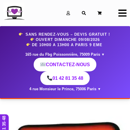
0
SANS RENDEZ-VOUS – DEVIS GRATUIT !
OUVERT DIMANCHE 09
/08/2026
DE 10H00 A 13H00 A PARIS 9 EME
165 rue du Fbg Poissonnière, 75009 Paris
▼
CONTACTEZ-NOUS
01 42 81 35 48
4 rue Monsieur le Prince, 75006 Paris
▼
01 42 81 35 48