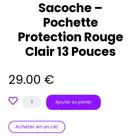
Sacoche –
Pochette
Protection Rouge
Clair 13 Pouces
29.00
€
quantité
Ajouter au panier
de
Sacoche
–
Pochette
Acheter en un clic
Protection