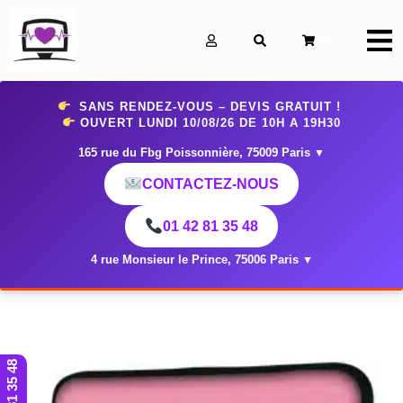
0
SANS RENDEZ-VOUS – DEVIS GRATUIT !
OUVERT LUNDI 10
/08/26 DE 10H A 19H30
165 rue du Fbg Poissonnière, 75009 Paris
▼
CONTACTEZ-NOUS
01 42 81 35 48
4 rue Monsieur le Prince, 75006 Paris
▼
01 42 81 35 48