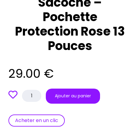
Sacoche –
Pochette
Protection Rose 13
Pouces
29.00
€
quantité
Ajouter au panier
de
Sacoche
–
Pochette
Acheter en un clic
Protection
Rose