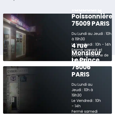
165 rue du
faubourg
Poissonnière
75009 PARIS
Du Lundi au Jeudi : 10h
à 19h30
4 rue
Le Vendredi : 10h - 14h
Fermé samedi et
Monsieur
ouvert dimanche de
Le Prince
10h à 13h
75006
›
Voir sur la carte
PARIS
Du Lundi au
Jeudi : 10h à
19h30
Le Vendredi : 10h
- 14h
Fermé samedi