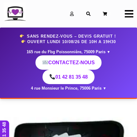
0
SANS RENDEZ-VOUS – DEVIS GRATUIT !
OUVERT LUNDI 10
/08/26 DE 10H A 19H30
165 rue du Fbg Poissonnière, 75009 Paris
▼
CONTACTEZ-NOUS
01 42 81 35 48
4 rue Monsieur le Prince, 75006 Paris
▼
01 42 81 35 48