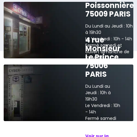
Poissonnière
75009 PARIS
Du Lundi au Jeudi : 10h
à 19h30
4 rue
Le Vendredi : 10h - 14h
Fermé samedi et
Monsieur
ouvert dimanche de
Le Prince
10h à 13h
75006
›
Voir sur la carte
PARIS
Du Lundi au
Jeudi : 10h à
19h30
Le Vendredi : 10h
- 14h
Fermé samedi
et dimanche
Voir sur la