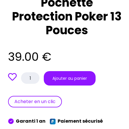
Pochette
Protection Poker 13
Pouces
39.00
€
quantité
Ajouter au panier
de
Sacoche
–
Pochette
Acheter en un clic
Protection
Poker
13
Garanti 1 an
Paiement sécurisé
Pouces