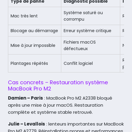
Type de panne
Diagnostic possible
Int
Système saturé ou
Mac très lent
Res
corrompu
Blocage au démarrage
Erreur système critique
Réin
Fichiers macOS
Mise à jour impossible
Nett
défectueux
Rest
Plantages répétés
Conflit logiciel
prop
Cas concrets – Restauration système
MacBook Pro M2
Damien – Paris
: MacBook Pro M2 A2338 bloqué
après une mise à jour macOS.
Restauration
complète et système stable retrouvé.
Julie – Levallois
: lenteurs importantes sur MacBook
Pro M2 A2779.
Réinstallation propre et performances