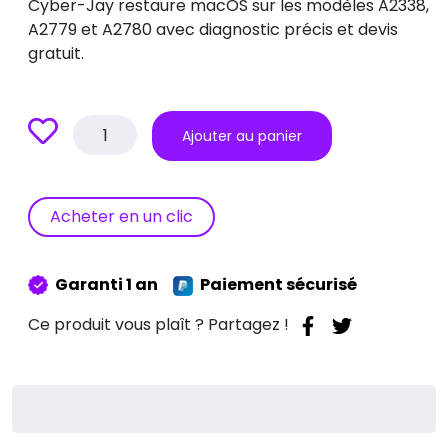
Cyber-Jay restaure macOS sur les modèles A2338,
A2779 et A2780 avec diagnostic précis et devis
gratuit.
quantité
Ajouter au panier
de
Restauration
système
MacBook
Acheter en un clic
Pro
M2
A2338
Garanti 1 an
Paiement sécurisé
A2779
A2780
Ce produit vous plaît ? Partagez !