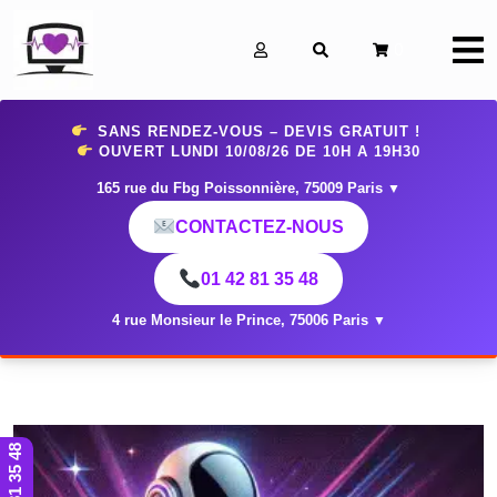
0
SANS RENDEZ-VOUS – DEVIS GRATUIT !
OUVERT LUNDI 10
/08/26 DE 10H A 19H30
165 rue du Fbg Poissonnière, 75009 Paris
▼
CONTACTEZ-NOUS
01 42 81 35 48
4 rue Monsieur le Prince, 75006 Paris
▼
01 42 81 35 48