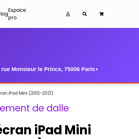
Espace
Blog
0
pro
 rue Monsieur le Prince, 75006 Paris
▼
ran iPad Mini (2012-2021)
ement de dalle
écran iPad Mini