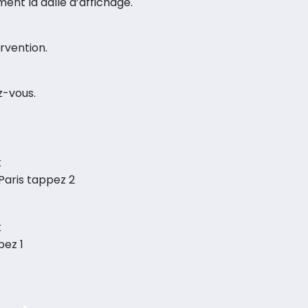
ent la dalle d’affichage.
rvention.
z-vous.
k
Paris tappez 2
k
pez 1