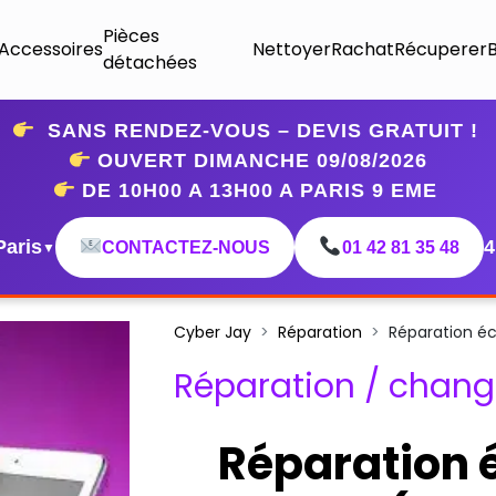
Pièces
Accessoires
Nettoyer
Rachat
Récuperer
détachées
SANS RENDEZ-VOUS – DEVIS GRATUIT !
OUVERT DIMANCHE 09
/08/2026
DE 10H00 A 13H00 A PARIS 9 EME
Paris
4
CONTACTEZ-NOUS
01 42 81 35 48
▼
Cyber Jay
Réparation
Réparation éc
Réparation / chang
Réparation 