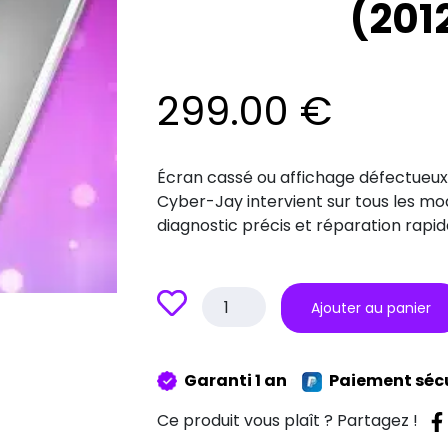
(201
299.00
€
Écran cassé ou affichage défectueux 
Cyber-Jay intervient sur tous les mod
diagnostic précis et réparation rapid
quantité
Ajouter au panier
de
Réparation
écran
Garanti 1 an
Paiement séc
iPad
Mini
Ce produit vous plaît ? Partagez !
(2012-
2021)