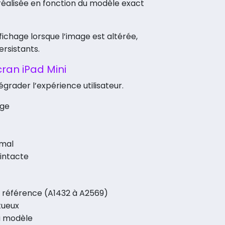
 réalisée en fonction du modèle exact
fichage lorsque l’image est altérée,
rsistants.
cran iPad Mini
ader l’expérience utilisateur.
age
rmal
 intacte
la référence (A1432 à A2569)
tueux
u modèle