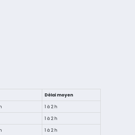
Délai moyen
n
1 à 2 h
1 à 2 h
n
1 à 2 h