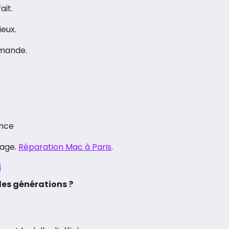
ait.
ieux.
mmande.
ance
page.
Réparation Mac à Paris
.
i
 les générations ?