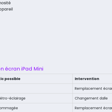
nosité
ppareil
on écran iPad Mini
ic possible
Intervention
Remplacement écra
rétro-éclairage
Changement dalle
ndommagée
Remplacement écra