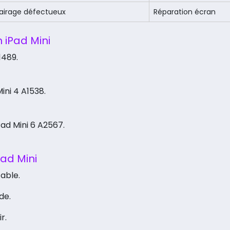
airage défectueux
Réparation écran
 iPad Mini
1489.
Mini 4 A1538.
Pad Mini 6 A2567.
Pad Mini
able.
de.
r.