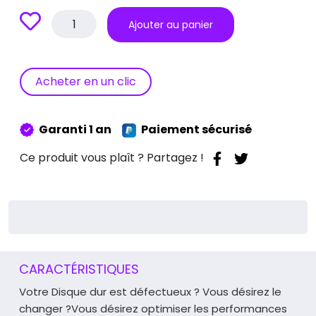
quantité
Ajouter au panier
de
Réparation
Remplacement
Disque
Acheter en un clic
Dur
Par
SSD
Garanti 1 an
Paiement sécurisé
250
Go
Ce produit vous plaît ? Partagez !
Avec
Récupération
de
données
CARACTÉRISTIQUES
Votre Disque dur est défectueux ? Vous désirez le
changer ?
Vous désirez optimiser les performances