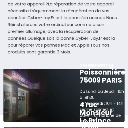
de votre appareil ?
La réparation de votre appareil
nécessite fréquemment la récupération de vos
données.
Cyber-Jay.Fr est la pour s’en occupe.
Nous
Réinstallerons votre ordinateur comme a son
premier allumage, avec la récupération de
données.
Quelque soit la panne Cyber-Jay.fr est la
pour réparer vos pannes Mac et Apple.
Tous nos
produits sont garantie 3 Mois.
165 rue du
faubourg
Poissonnière
75009 PARIS
Du Lundi au Jeudi : 10h
à 19h30
4 rue
Le Vendredi : 10h - 14h
Fermé samedi et
Monsieur
ouvert dimanche de
Le Prince
10h à 13h