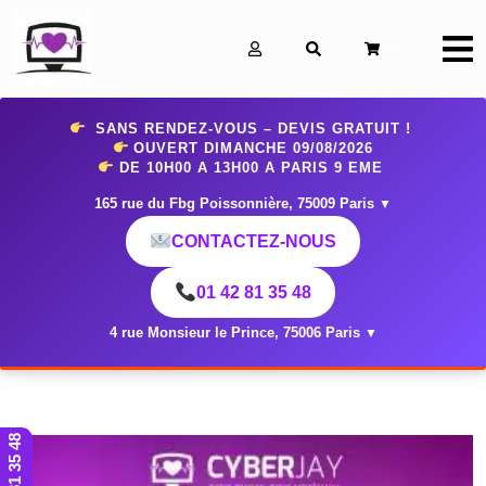
0
SANS RENDEZ-VOUS – DEVIS GRATUIT !
OUVERT DIMANCHE 09
/08/2026
DE 10H00 A 13H00 A PARIS 9 EME
165 rue du Fbg Poissonnière, 75009 Paris
▼
CONTACTEZ-NOUS
01 42 81 35 48
4 rue Monsieur le Prince, 75006 Paris
▼
01 42 81 35 48