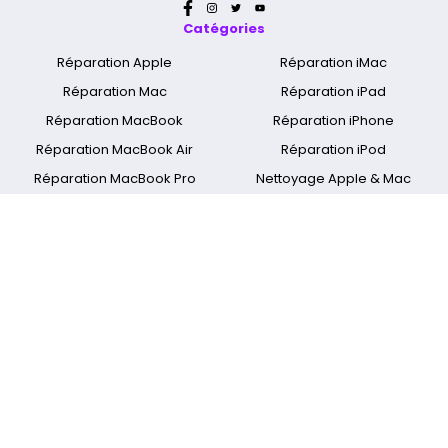
Catégories
Réparation Apple
Réparation iMac
Réparation Mac
Réparation iPad
Réparation MacBook
Réparation iPhone
Réparation MacBook Air
Réparation iPod
Réparation MacBook Pro
Nettoyage Apple & Mac
Réparation MacBook Retina
Réparation Apple Watch
A propos
Qui sommes nous ?
Mentions légales
Cyber Jay Blog
CGV
Nous contacter
FAQ
Informations livraison
Nos boutiques
Spécialiste réparation Mac
Réparation Ecran Apple
Réparer MacBook Touch-Bar
Réparation Mac Paris