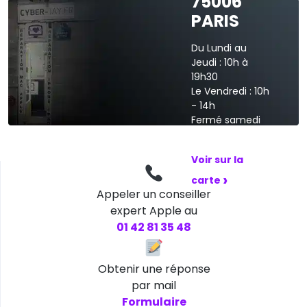
75006
›
Voir sur la carte
PARIS
Du Lundi au
Jeudi : 10h à
19h30
Le Vendredi : 10h
- 14h
Fermé samedi
et dimanche
Voir sur la
›
carte
Appeler un conseiller
expert Apple au
01 42 81 35 48
Obtenir une réponse
par mail
Formulaire