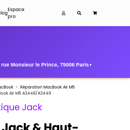
Espace
Blog
0
pro
 rue Monsieur le Prince, 75006 Paris
▼
acBook
Réparation MacBook Air M5
cBook Air M5 A3448/A3449
ique Jack
 Jack & Haut-