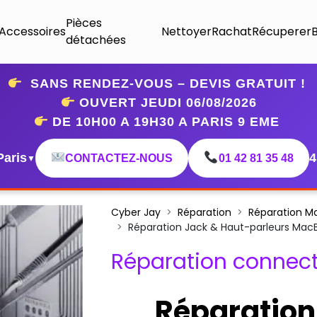
Pièces
Accessoires
Nettoyer
Rachat
Récuperer
détachées
SANS RENDEZ-VOUS – DEVIS GRATUIT !
OUVERT JEUDI 06
/08/2026
DE 10H00 A 19H30 A PARIS 9 EME
Paris
4
CONTACTEZ-NOUS
01 42 81 35 48
▼
Cyber Jay
Réparation
Réparation M
Réparation Jack & Haut-parleurs Ma
Réparation connect
Réparation