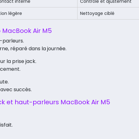
ontact interne
Contrôle et ajustement
ion légère
Nettoyage ciblé
o MacBook Air M5
t-parleurs.
ne, réparé dans la journée.
r la prise jack.
acement.
ute.
 avec succès.
jack et haut-parleurs MacBook Air M5
sfait.