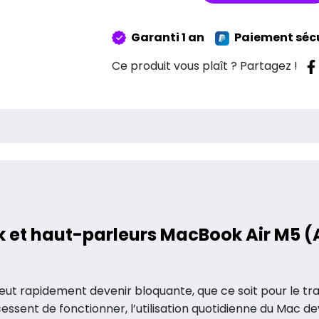
Réparation
Jack
Garanti 1 an
Paiement séc
&
Haut-
Ce produit vous plaît ? Partagez !
parleurs
MacBook
Air
M5
A3448/A3449
ck et haut-parleurs MacBook Air M5 
t rapidement devenir bloquante, que ce soit pour le trava
cessent de fonctionner, l’utilisation quotidienne du Mac de