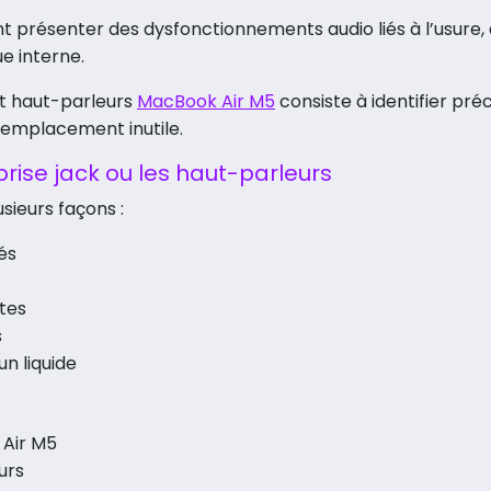
 présenter des dysfonctionnements audio liés à l’usure, 
e interne.
et haut-parleurs
MacBook Air M5
consiste à identifier pré
remplacement inutile.
rise jack ou les haut-parleurs
sieurs façons :
és
ntes
s
n liquide
 Air M5
urs