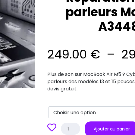
parleurs M
A344
249.00
€
–
2
Plus de son sur MacBook Air M5 ? Cyb
parleurs des modèles 13 et 15 pouces
devis gratuit.
quantité
Ajouter au panier
de