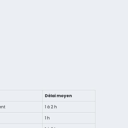
Délai moyen
ent
1 à 2 h
1 h