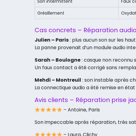
Son intermittent
Faux c
Grésillement
Oxydat
Cas concrets – Réparation audi
Julien – Paris
: plus aucun son sur les hau
La panne provenait d’un module audio inter
Sarah – Boulogne
: casque non reconnu su
Un faux contact a été corrigé sans rempl
Mehdi – Montreuil
: son instable après ch
La connectique audio a été remise en état
Avis clients – Réparation prise 
– Antoine, Paris
Son impeccable après réparation, très sati
– Laura, Clichy