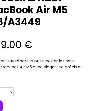
Plage de
acBook Air M5
8/A3449
prix :
249.00 €
99.00
€
à
er-Jay répare la prise jack et les haut-
299.00 €
 MacBook Air M5 avec diagnostic précis et