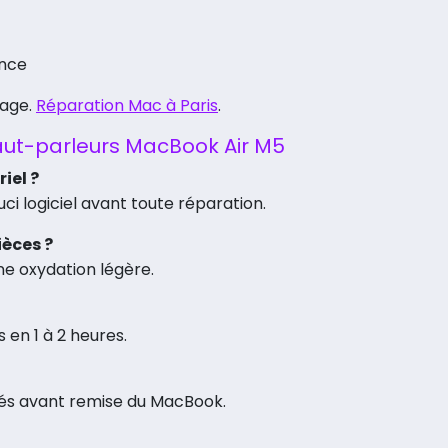
ance
page.
Réparation Mac à Paris
.
haut-parleurs MacBook Air M5
iel ?
ci logiciel avant toute réparation.
ièces ?
une oxydation légère.
 en 1 à 2 heures.
ués avant remise du MacBook.