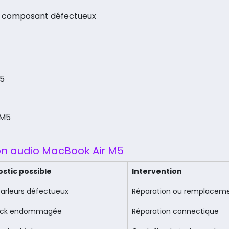
u composant défectueux
M5
 M5
ion audio MacBook Air M5
stic possible
Intervention
arleurs défectueux
Réparation ou remplacem
jack endommagée
Réparation connectique