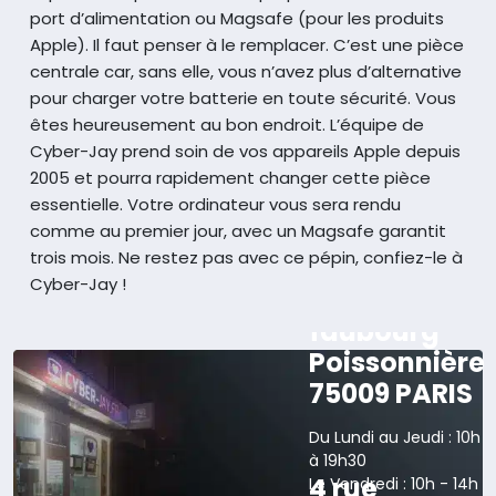
port d’alimentation ou Magsafe (pour les produits
Apple). Il faut penser à le remplacer. C’est une pièce
centrale car, sans elle, vous n’avez plus d’alternative
pour charger votre batterie en toute sécurité. Vous
êtes heureusement au bon endroit. L’équipe de
Cyber-Jay prend soin de vos appareils Apple depuis
2005 et pourra rapidement changer cette pièce
essentielle. Votre ordinateur vous sera rendu
comme au premier jour, avec un Magsafe garantit
trois mois. Ne restez pas avec ce pépin, confiez-le à
Cyber-Jay !
165 rue du
faubourg
Poissonnière
75009 PARIS
Du Lundi au Jeudi : 10h
à 19h30
4 rue
Le Vendredi : 10h - 14h