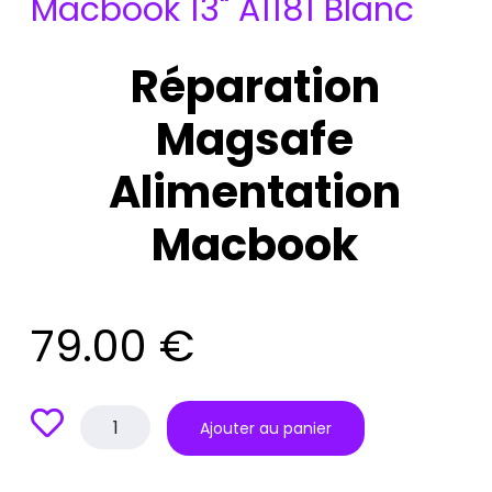
Macbook 13" A1181 Blanc
Réparation
Magsafe
Alimentation
Macbook
79.00
€
quantité
Ajouter au panier
de
Réparation
Magsafe