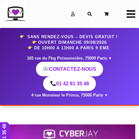
0
SANS RENDEZ-VOUS – DEVIS GRATUIT !
OUVERT DIMANCHE 09
/08/2026
DE 10H00 A 13H00 A PARIS 9 EME
165 rue du Fbg Poissonnière, 75009 Paris
▼
CONTACTEZ-NOUS
01 42 81 35 48
4 rue Monsieur le Prince, 75006 Paris
▼
01 42 81 35 48