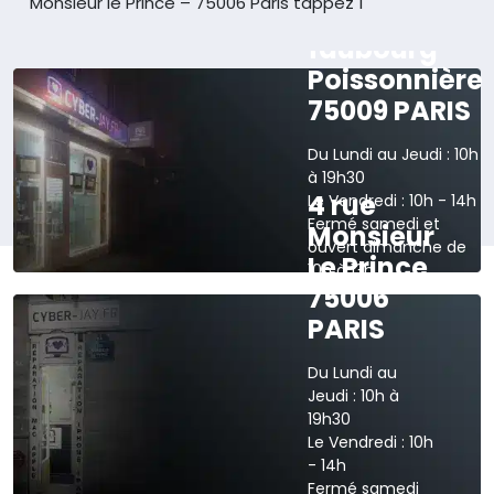
Monsieur le Prince – 75006 Paris tappez 1
165 rue du
faubourg
Poissonnière
75009 PARIS
Du Lundi au Jeudi : 10h
à 19h30
4 rue
Le Vendredi : 10h - 14h
Fermé samedi et
Monsieur
ouvert dimanche de
Le Prince
10h à 13h
75006
›
Voir sur la carte
PARIS
Du Lundi au
Jeudi : 10h à
19h30
Le Vendredi : 10h
- 14h
Fermé samedi