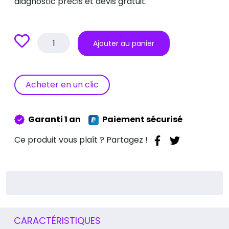
diagnostic précis et devis gratuit.
quantité
Ajouter au panier
de
Réparation
écran
MacBook
Acheter en un clic
Neo
A3404
Garanti 1 an
Paiement sécurisé
Ce produit vous plaît ? Partagez !
CARACTÉRISTIQUES