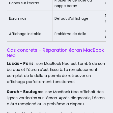
Problème de dalle ou
Lignes sur l’écran
Rem
nappe écran
Diag
Écran noir
Défaut d’affichage
rem
Rem
Affichage instable
Problème de dalle
écr
Cas concrets – Réparation écran MacBook
Neo
Lucas – Paris
: son MacBook Neo est tombé de son
bureau et l’écran s’est fissuré. Le remplacement
complet de la dalle a permis de retrouver un
affichage parfaitement fonctionnel.
Sarah – Boulogne
: son MacBook Neo affichait des
lignes verticales sur l’écran. Après diagnostic, l’écran
a été remplacé et le problème a disparu.