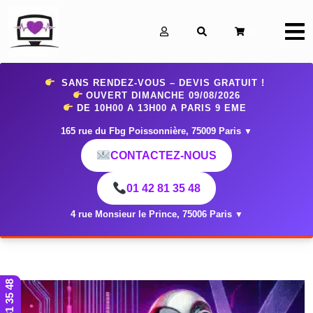
0
SANS RENDEZ-VOUS – DEVIS GRATUIT !
OUVERT DIMANCHE 09
/08/2026
DE 10H00 A 13H00 A PARIS 9 EME
165 rue du Fbg Poissonnière, 75009 Paris
▼
CONTACTEZ-NOUS
01 42 81 35 48
4 rue Monsieur le Prince, 75006 Paris
▼
01 42 81 35 48