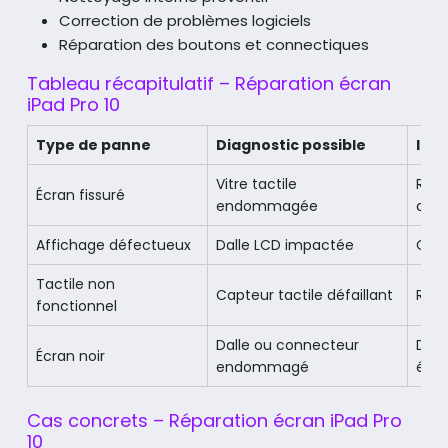
Correction de problèmes logiciels
Réparation des boutons et connectiques
Tableau récapitulatif – Réparation écran
iPad Pro 10
Type de panne
Diagnostic possible
Int
Vitre tactile
Rem
Écran fissuré
endommagée
com
Affichage défectueux
Dalle LCD impactée
Cha
Tactile non
Capteur tactile défaillant
Rem
fonctionnel
Dalle ou connecteur
Diag
Écran noir
endommagé
écr
Cas concrets – Réparation écran iPad Pro
10