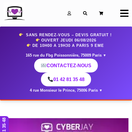
0
SANS RENDEZ-VOUS – DEVIS GRATUIT !
OUVERT JEUDI 06
/08/2026
DE 10H00 A 19H30 A PARIS 9 EME
165 rue du Fbg Poissonnière, 75009 Paris
▼
CONTACTEZ-NOUS
01 42 81 35 48
4 rue Monsieur le Prince, 75006 Paris
▼
01 42 81 35 48