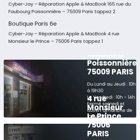
Cyber-Jay – Réparation Apple & MacBook
165 rue du
Faubourg Poissonnière – 75009 Paris tappez 2
Boutique Paris 6e
Cyber-Jay – Réparation Apple & MacBook
4 rue
Monsieur le Prince – 75006 Paris tappez 1
165 rue du
faubourg
Poissonnière
75009 PARIS
Du Lundi au Jeudi : 10h
à 19h30
4 rue
Le Vendredi : 10h - 14h
Fermé samedi et
Monsieur
ouvert dimanche de
Le Prince
10h à 13h
75006
›
Voir sur la carte
PARIS