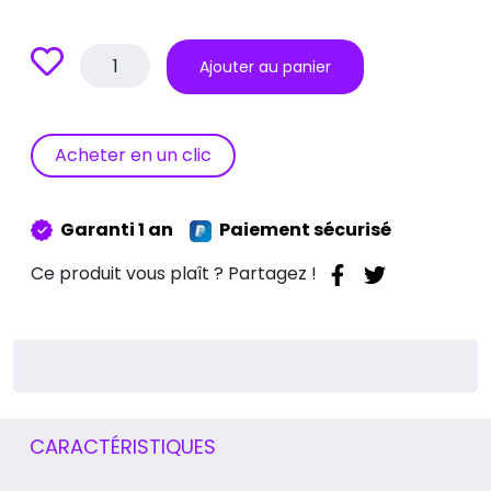
quantité
Ajouter au panier
de
Réparation
Ecran
iPad
Acheter en un clic
Pro
10
(2022)
Garanti 1 an
Paiement sécurisé
Ce produit vous plaît ? Partagez !
CARACTÉRISTIQUES