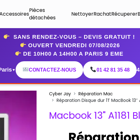
Pièces
Accessoires
Nettoyer
Rachat
Récuperer
détachées
SANS RENDEZ-VOUS – DEVIS GRATUIT !
OUVERT VENDREDI 07
/08/2026
DE 10H00 A 14H00 A PARIS 9 EME
Paris
4
CONTACTEZ-NOUS
01 42 81 35 48
▼
Cyber Jay
Réparation Mac
Réparation Disque dur 1T MacBook 13″
Macbook 13" A1181 B
Réparation