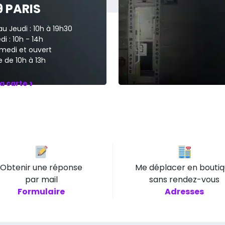
9 PARIS
au Jeudi : 10h à 19h30
i : 10h - 14h
medi et ouvert
 de 10h à 13h
›
la carte
Obtenir une réponse
Me déplacer en bouti
par mail
sans rendez-vous
Formulaire
Adresses