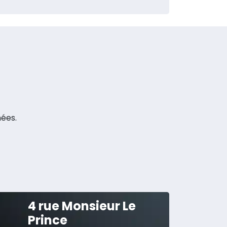
nées.
4 rue Monsieur Le
Prince