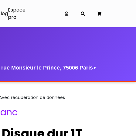
Espace
Blog
0
pro
 rue Monsieur le Prince, 75006 Paris
▼
 Avec récupération de données
lanc
 Disque dur 1T