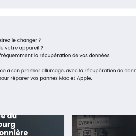
de
données
sirez le changer ?
e votre appareil ?
e fréquemment la récupération de vos données.
me a son premier allumage, avec la récupération de don
 pour réparer vos pannes Mac et Apple.
ue du
ourg
onnière