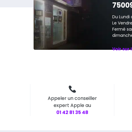
7500
Du Lundi 
Le Vendred
Fermé sa
dimanche
Voir sur 
Appeler un conseiller
expert Apple au
01 42 81 35 48