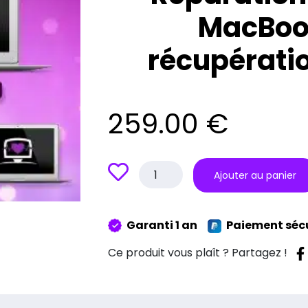
MacBook
récupérati
259.00
€
quantité
Ajouter au panier
de
Réparation
Disque
Garanti 1 an
Paiement séc
dur
1T
Ce produit vous plaît ? Partagez !
MacBook
13"
Avec
récupération