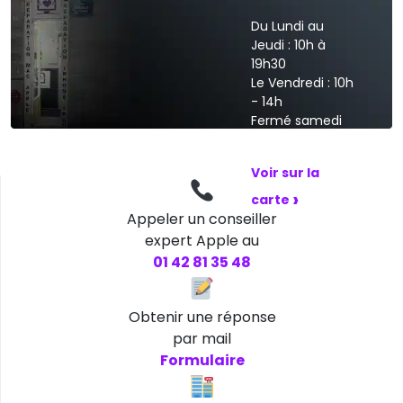
Du Lundi au
Jeudi : 10h à
19h30
Le Vendredi : 10h
- 14h
Fermé samedi
et dimanche
Voir sur la
›
carte
Appeler un conseiller
expert Apple au
01 42 81 35 48
Obtenir une réponse
par mail
Formulaire