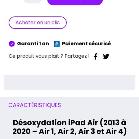
de
désoxydation
iPad
5
Acheter en un clic
Air
(2013-
2020)
Garanti 1 an
Paiement sécurisé
Ce produit vous plaît ? Partagez !
CARACTÉRISTIQUES
Désoxydation iPad Air (2013 à
2020 – Air 1, Air 2, Air 3 et Air 4)