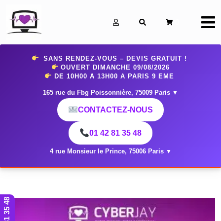
0
SANS RENDEZ-VOUS – DEVIS GRATUIT !
OUVERT DIMANCHE 09
/08/2026
DE 10H00 A 13H00 A PARIS 9 EME
165 rue du Fbg Poissonnière, 75009 Paris
▼
CONTACTEZ-NOUS
01 42 81 35 48
4 rue Monsieur le Prince, 75006 Paris
▼
01 42 81 35 48