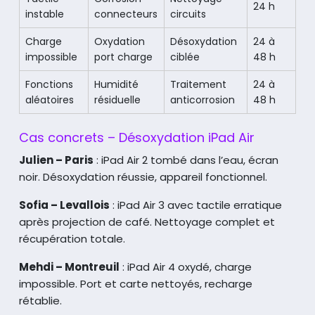
24 h
instable
connecteurs
circuits
Charge
Oxydation
Désoxydation
24 à
impossible
port charge
ciblée
48 h
Fonctions
Humidité
Traitement
24 à
aléatoires
résiduelle
anticorrosion
48 h
Cas concrets – Désoxydation iPad Air
Julien – Paris
: iPad Air 2 tombé dans l’eau, écran
noir. Désoxydation réussie, appareil fonctionnel.
Sofia – Levallois
: iPad Air 3 avec tactile erratique
après projection de café. Nettoyage complet et
récupération totale.
Mehdi – Montreuil
: iPad Air 4 oxydé, charge
impossible. Port et carte nettoyés, recharge
rétablie.