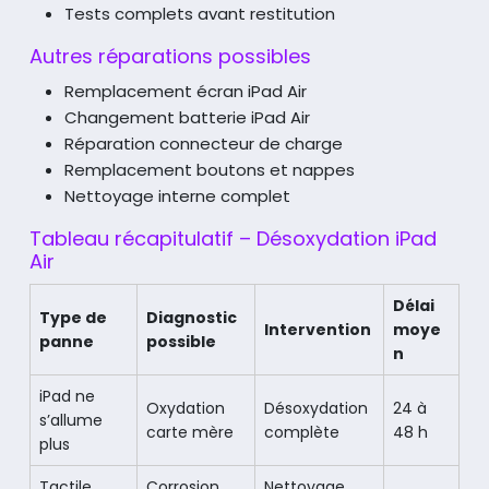
Tests complets avant restitution
Autres réparations possibles
Remplacement écran iPad Air
Changement batterie iPad Air
Réparation connecteur de charge
Remplacement boutons et nappes
Nettoyage interne complet
Tableau récapitulatif – Désoxydation iPad
Air
Délai
Type de
Diagnostic
Intervention
moye
panne
possible
n
iPad ne
Oxydation
Désoxydation
24 à
s’allume
carte mère
complète
48 h
plus
Tactile
Corrosion
Nettoyage