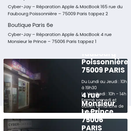
Cyber-Jay – Réparation Apple & MacBook
165 rue du
Faubourg Poissonnière – 75009 Paris tappez 2
Boutique Paris 6e
Cyber-Jay – Réparation Apple & MacBook
4 rue
Monsieur le Prince – 75006 Paris tappez 1
165 rue du
faubourg
Poissonnière
75009 PARIS
Du Lundi au Jeudi : 10h
à 19h30
4 rue
Le Vendredi : 10h - 14h
Fermé samedi et
Monsieur
ouvert dimanche de
Le Prince
10h à 13h
75006
›
Voir sur la carte
PARIS