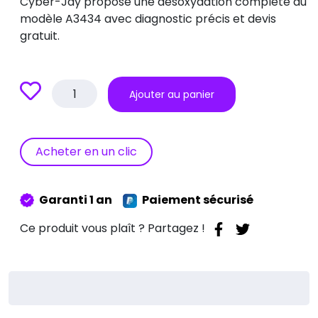
Cyber-Jay propose une désoxydation complète du
modèle A3434 avec diagnostic précis et devis
gratuit.
quantité
Ajouter au panier
de
Réparation
désoxydation
MacBook
Acheter en un clic
Pro
M5
A3434
Garanti 1 an
Paiement sécurisé
Ce produit vous plaît ? Partagez !