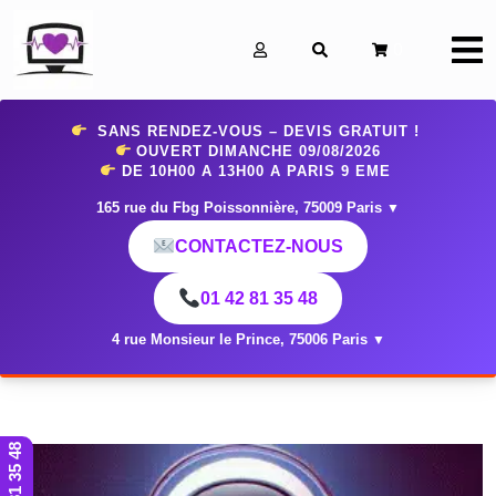
0
SANS RENDEZ-VOUS – DEVIS GRATUIT !
OUVERT DIMANCHE 09
/08/2026
DE 10H00 A 13H00 A PARIS 9 EME
165 rue du Fbg Poissonnière, 75009 Paris
▼
CONTACTEZ-NOUS
01 42 81 35 48
4 rue Monsieur le Prince, 75006 Paris
▼
01 42 81 35 48