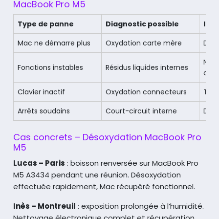
MacBook Pro M5
Type de panne
Diagnostic possible
Int
Mac ne démarre plus
Oxydation carte mère
Déso
Nett
Fonctions instables
Résidus liquides internes
cibl
Clavier inactif
Oxydation connecteurs
Trai
Arrêts soudains
Court-circuit interne
Déso
Cas concrets – Désoxydation MacBook Pro
M5
Lucas – Paris
: boisson renversée sur MacBook Pro
M5 A3434 pendant une réunion.
Désoxydation
effectuée rapidement, Mac récupéré fonctionnel.
Inès – Montreuil
: exposition prolongée à l’humidité.
Nettoyage électronique complet et récupération