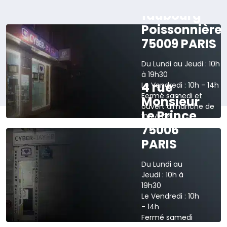
165 rue du
faubourg
Poissonnière
75009 PARIS
Du Lundi au Jeudi : 10h
à 19h30
4 rue
Le Vendredi : 10h - 14h
Fermé samedi et
Monsieur
ouvert dimanche de
Le Prince
10h à 13h
75006
›
Voir sur la carte
PARIS
Du Lundi au
Jeudi : 10h à
19h30
Le Vendredi : 10h
- 14h
Fermé samedi