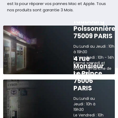
est la pour réparer vos pannes Mac et Apple.
Tous
nos produits sont garantie 3 Mois.
165 rue du
faubourg
Poissonnière
75009 PARIS
Du Lundi au Jeudi : 10h
à 19h30
4 rue
Le Vendredi : 10h - 14h
Fermé samedi et
Monsieur
ouvert dimanche de
Le Prince
10h à 13h
75006
›
Voir sur la carte
PARIS
Du Lundi au
Jeudi : 10h à
19h30
Le Vendredi : 10h