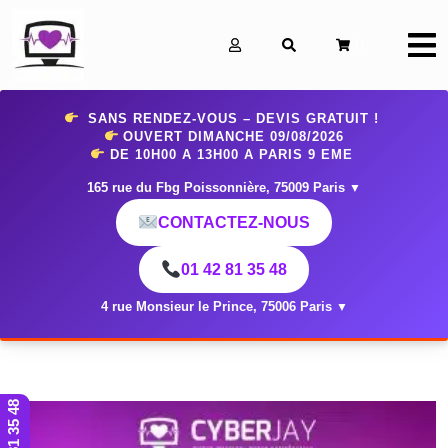
0
SANS RENDEZ-VOUS – DEVIS GRATUIT !
OUVERT DIMANCHE 09
/08/2026
DE 10H00 A 13H00 A PARIS 9 EME
165 rue du Fbg Poissonnière, 75009 Paris
▼
CONTACTEZ-NOUS
01 42 81 35 48
4 rue Monsieur le Prince, 75006 Paris
▼
01 42 81 35 48