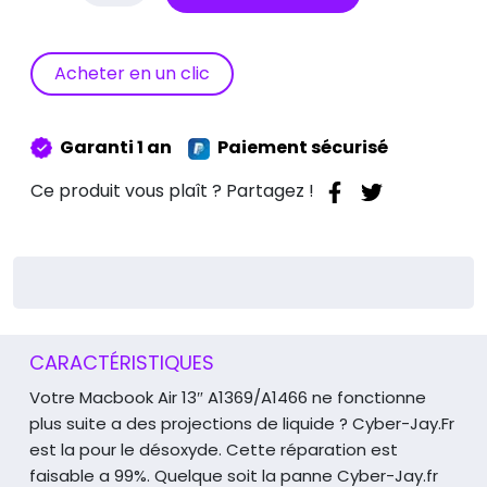
Réparation
Desoxydation
Macbook
Acheter en un clic
Air
13″
A1369/A1466
Garanti 1 an
Paiement sécurisé
Ce produit vous plaît ? Partagez !
CARACTÉRISTIQUES
Votre Macbook Air 13″ A1369/A1466 ne fonctionne
plus suite a des projections de liquide ?
Cyber-Jay.Fr
est la pour le désoxyde.
Cette réparation est
faisable a 99%.
Quelque soit la panne Cyber-Jay.fr