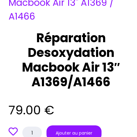
Macbook Air 13" A1369 /
A1466
Réparation
Desoxydation
Macbook Air 13″
A1369/A1466
79.00
€
quantité
Ajouter au panier
de