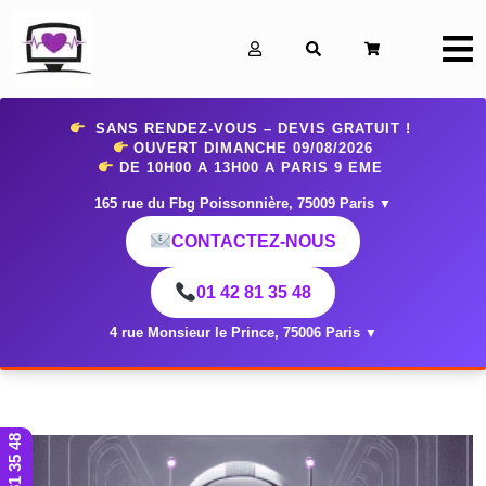
0
SANS RENDEZ-VOUS – DEVIS GRATUIT !
OUVERT DIMANCHE 09
/08/2026
DE 10H00 A 13H00 A PARIS 9 EME
165 rue du Fbg Poissonnière, 75009 Paris
▼
CONTACTEZ-NOUS
01 42 81 35 48
4 rue Monsieur le Prince, 75006 Paris
▼
01 42 81 35 48