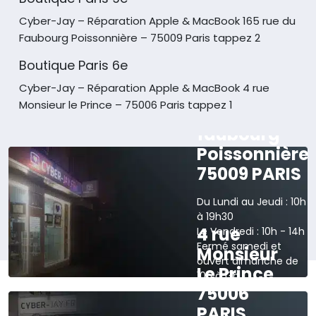
Cyber-Jay – Réparation Apple & MacBook
165 rue du
Faubourg Poissonnière – 75009 Paris tappez 2
Boutique Paris 6e
Cyber-Jay – Réparation Apple & MacBook
4 rue
Monsieur le Prince – 75006 Paris tappez 1
165 rue du
faubourg
Poissonnière
75009 PARIS
Du Lundi au Jeudi : 10h
à 19h30
4 rue
Le Vendredi : 10h - 14h
Fermé samedi et
Monsieur
ouvert dimanche de
Le Prince
10h à 13h
75006
›
Voir sur la carte
PARIS