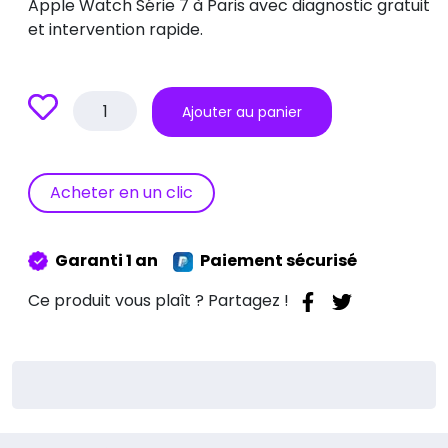
Apple Watch Série 7 à Paris avec diagnostic gratuit
et intervention rapide.
quantité
Ajouter au panier
de
Réparation
de
batterie
Acheter en un clic
Apple
Watch
Série
Garanti 1 an
Paiement sécurisé
7
(2021)
Ce produit vous plaît ? Partagez !