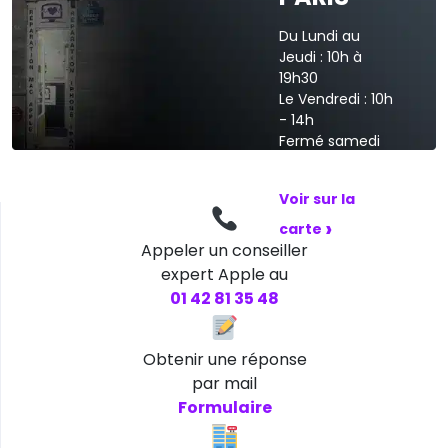
Du Lundi au
Jeudi : 10h à
19h30
Le Vendredi : 10h
- 14h
Fermé samedi
et dimanche
Voir sur la
›
carte
Appeler un conseiller
expert Apple au
01 42 81 35 48
Obtenir une réponse
par mail
Formulaire