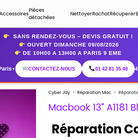
Pièces
Accessoires
Nettoyer
Rachat
Récuperer
détachées
SANS RENDEZ-VOUS – DEVIS GRATUIT !
OUVERT DIMANCHE 09
/08/2026
DE 10H00 A 13H00 A PARIS 9 EME
Paris
4
CONTACTEZ-NOUS
01 42 81 35 48
▼
Cyber Jay
Réparation Mac
Réparati
Macbook 13" A1181 B
Réparation C