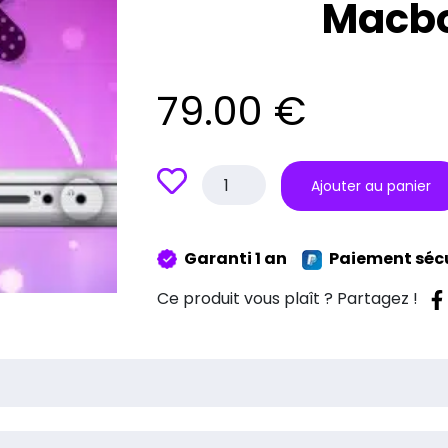
Macbo
79.00
€
quantité
Ajouter au panier
de
Réparation
Connectique
Garanti 1 an
Paiement séc
Jack
Macbook
Ce produit vous plaît ? Partagez !
A1181