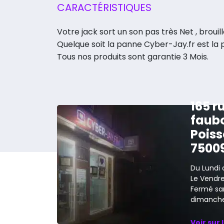
CARACTÉRISTIQUES
Votre jack sort un son pas très Net , brouill
Quelque soit la panne Cyber-Jay.fr est la
Tous nos produits sont garantie 3 Mois.
165 r
faub
Poiss
7500
Du Lundi 
Le Vendred
Fermé sa
dimanche
Voir sur 