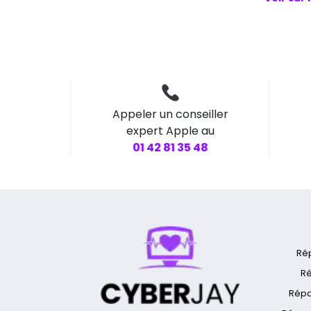
Appeler un conseiller
expert Apple au
01 42 81 35 48
Ré
Ré
Répa