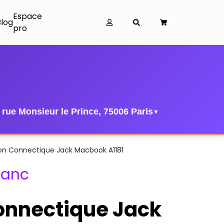
Espace
Blog
0
pro
 rue Monsieur le Prince, 75006 Paris
▼
on Connectique Jack Macbook A1181
lanc
onnectique Jack