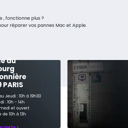
e , fonctionne plus ?
 pour réparer vos pannes Mac et Apple.
ue du
ourg
onnière
9 PARIS
au Jeudi : 10h à 19h30
i : 10h - 14h
medi et ouvert
 de 10h à 13h
›
la carte