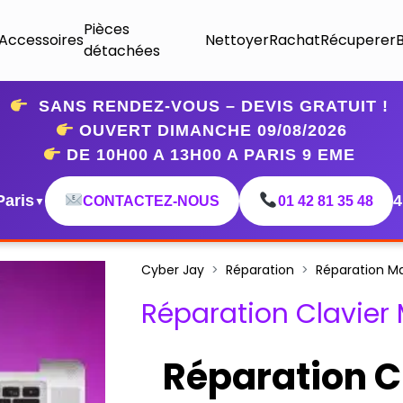
Pièces
Accessoires
Nettoyer
Rachat
Récuperer
détachées
SANS RENDEZ-VOUS – DEVIS GRATUIT !
OUVERT DIMANCHE 09
/08/2026
DE 10H00 A 13H00 A PARIS 9 EME
Paris
4
CONTACTEZ-NOUS
01 42 81 35 48
▼
Cyber Jay
Réparation
Réparation M
Réparation Clavier
Réparation C