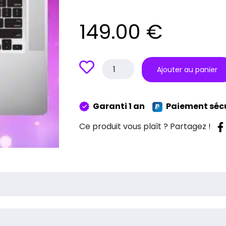
149.00
€
quantité
Ajouter au panier
de
Réparation
Clavier
Garanti 1 an
Paiement séc
Macbook
Ce produit vous plaît ? Partagez !