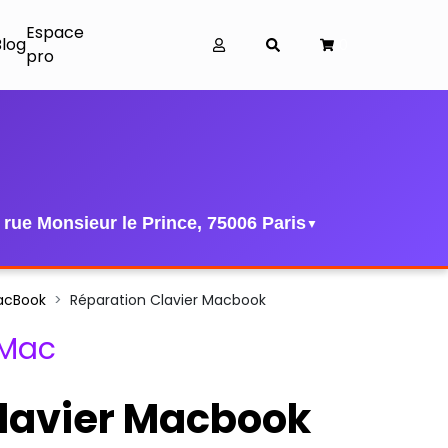
Espace
Blog
0
pro
 rue Monsieur le Prince, 75006 Paris
▼
acBook
Réparation Clavier Macbook
 Mac
lavier Macbook