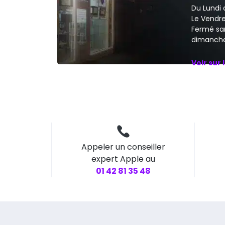
Du Lundi 
Le Vendred
Fermé sa
dimanche
Voir sur 
Appeler un conseiller
expert Apple au
01 42 81 35 48