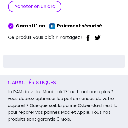
RAM
Acheter en un clic
8Go
Macbook
17"
Garanti 1 an
Paiement sécurisé
A1297
Ce produit vous plaît ? Partagez !
CARACTÉRISTIQUES
La RAM de votre Macbook 17″ ne fonctionne plus ?
vous désirez optimiser les performances de votre
appareil ?
Quelque soit la panne Cyber-Jay.fr est la
pour réparer vos pannes Mac et Apple.
Tous nos
produits sont garantie 3 Mois.
165 rue du