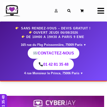
0
SANS RENDEZ-VOUS – DEVIS GRATUIT !
OUVERT JEUDI 06
/08/2026
DE 10H00 A 19H30 A PARIS 9 EME
165 rue du Fbg Poissonnière, 75009 Paris
▼
CONTACTEZ-NOUS
01 42 81 35 48
4 rue Monsieur le Prince, 75006 Paris
▼
01 42 81 35 48