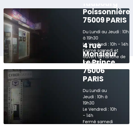
faubourg
Poissonnière
75009 PARIS
Du Lundi au Jeudi : 10h
à 19h30
4 rue
Le Vendredi : 10h - 14h
Fermé samedi et
Monsieur
ouvert dimanche de
Le Prince
10h à 13h
75006
›
Voir sur la carte
PARIS
Du Lundi au
Jeudi : 10h à
19h30
Le Vendredi : 10h
- 14h
Fermé samedi
et dimanche