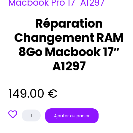
Macbook Pro 17" A1297
Réparation
Changement RAM
8Go Macbook 17″
A1297
149.00
€
quantité
Ajouter au panier
de
Réparation
Changement