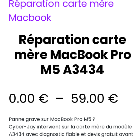
Réparation carte mère
Macbook
Réparation carte
Pla
mère MacBook Pro
de
M5 A3434
prix
0.00
€
–
59.00
€
0.0
à
Panne grave sur MacBook Pro M5 ?
Cyber-Jay intervient sur la carte mère du modèle
59.
A3434 avec diagnostic fiable et devis gratuit avant