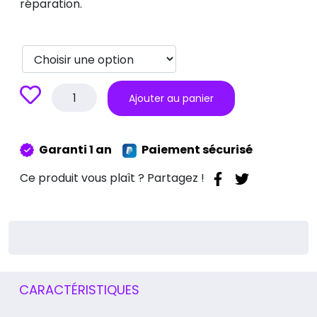
réparation.
quantité
Ajouter au panier
de
Réparation
carte
Garanti 1 an
Paiement sécurisé
mère
MacBook
Ce produit vous plaît ? Partagez !
Pro
M5
A3434
CARACTÉRISTIQUES