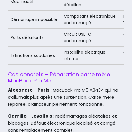
Mac inactif
défaillant
cibl
Composant électronique
Inte
Démarrage impossible
endommagé
élec
Circuit USB-C
Répa
Ports défaillants
endommagé
cart
Instabilité électrique
Révi
Extinctions soudaines
interne
mèr
Cas concrets – Réparation carte mère
MacBook Pro M5
Alexandre – Paris
: MacBook Pro M5 A3434 qui ne
s’allumait plus après une surtension.
Carte mère
réparée, ordinateur pleinement fonctionnel.
Camille – Levallois
: redémarrages aléatoires et
blocages.
Défaut électronique localisé et corrigé
sans remplacement complet.