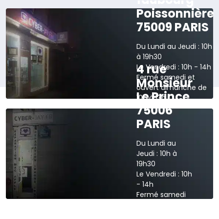
Poissonnière
75009 PARIS
Du Lundi au Jeudi : 10h
à 19h30
4 rue
Le Vendredi : 10h - 14h
Fermé samedi et
Monsieur
ouvert dimanche de
Le Prince
10h à 13h
75006
›
Voir sur la carte
PARIS
Du Lundi au
Jeudi : 10h à
19h30
Le Vendredi : 10h
- 14h
Fermé samedi
et dimanche