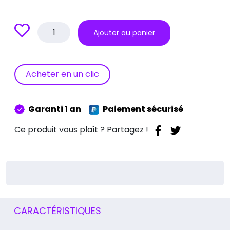
quantité
Ajouter au panier
de
Réparation
Batterie
iPad
Acheter en un clic
5
Air
(2013-
Garanti 1 an
Paiement sécurisé
2020)
Ce produit vous plaît ? Partagez !
CARACTÉRISTIQUES