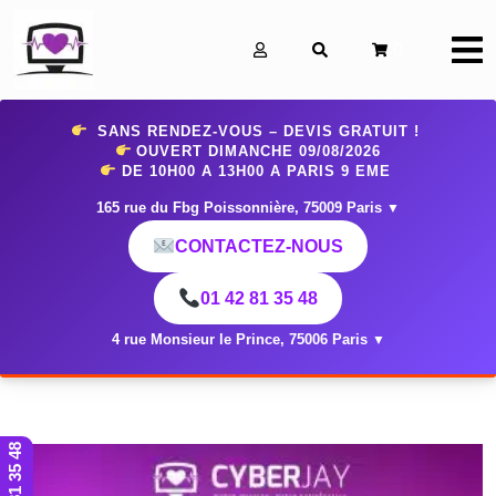
0
SANS RENDEZ-VOUS – DEVIS GRATUIT !
OUVERT DIMANCHE 09
/08/2026
DE 10H00 A 13H00 A PARIS 9 EME
165 rue du Fbg Poissonnière, 75009 Paris
▼
CONTACTEZ-NOUS
01 42 81 35 48
4 rue Monsieur le Prince, 75006 Paris
▼
01 42 81 35 48