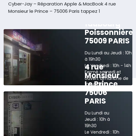
Cyber-Jay – Réparation Apple & MacBook
4 rue
Monsieur le Prince – 75006 Paris tappez 1
165 rue du
faubourg
Poissonnière
75009 PARIS
Du Lundi au Jeudi : 10h
à 19h30
4 rue
Le Vendredi : 10h - 14h
Fermé samedi et
Monsieur
ouvert dimanche de
Le Prince
10h à 13h
75006
›
Voir sur la carte
PARIS
Du Lundi au
Jeudi : 10h à
19h30
Le Vendredi : 10h