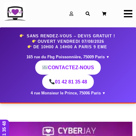
0
SANS RENDEZ-VOUS – DEVIS GRATUIT !
OUVERT VENDREDI 07
/08/2026
DE 10H00 A 14H00 A PARIS 9 EME
165 rue du Fbg Poissonnière, 75009 Paris
▼
CONTACTEZ-NOUS
01 42 81 35 48
4 rue Monsieur le Prince, 75006 Paris
▼
01 42 81 35 48