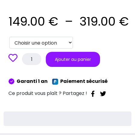
1
149.00
€
–
319.00
€
3
quantité
Ajouter au panier
de
Remplacement
par
Garanti 1 an
Paiement sécurisé
SSD
du
Ce produit vous plaît ? Partagez !
disque
dur
Macbook
sans
récupération
de
données