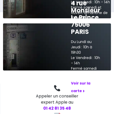
4 rue
Le Vendredi : 10h - 14h
Fermé samedi et
Monsieur
ouvert dimanche de
Le Prince
10h à 13h
75006
›
Voir sur la carte
PARIS
Du Lundi au
Jeudi : 10h à
19h30
Le Vendredi : 10h
- 14h
Fermé samedi
et dimanche
Voir sur la
›
carte
Appeler un conseiller
expert Apple au
01 42 81 35 48