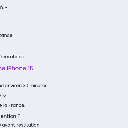
. »
stance
générations
e iPhone 15
d environ 30 minutes.
s ?
e la France.
vention ?
 avant restitution.