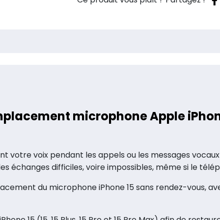
15
placement microphone Apple iPhon
nt votre voix pendant les appels ou les messages vocaux
échanges difficiles, voire impossibles, même si le té
acement du microphone iPhone 15 sans rendez-vous, avec 
one 15 (15, 15 Plus, 15 Pro et 15 Pro Max) afin de restaur