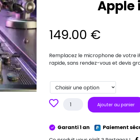
Apple 
149.00
€
Remplacez le microphone de votre iP
rapide, sans rendez-vous et devis gra
quantité
Ajouter au panier
de
Remplacement
microphone
Garanti 1 an
Paiement séc
Apple
iPhone
Ce produit vous plaît ? Partagez !