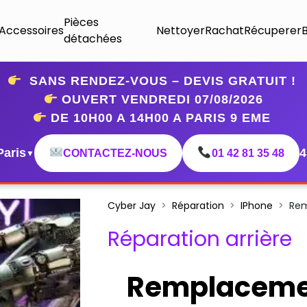
Pièces
Accessoires
Nettoyer
Rachat
Récuperer
détachées
SANS RENDEZ-VOUS – DEVIS GRATUIT !
OUVERT VENDREDI 07
/08/2026
DE 10H00 A 14H00 A PARIS 9 EME
Paris
4
CONTACTEZ-NOUS
01 42 81 35 48
▼
Cyber Jay
Réparation
IPhone
Rem
Réparation arrière
Remplaceme