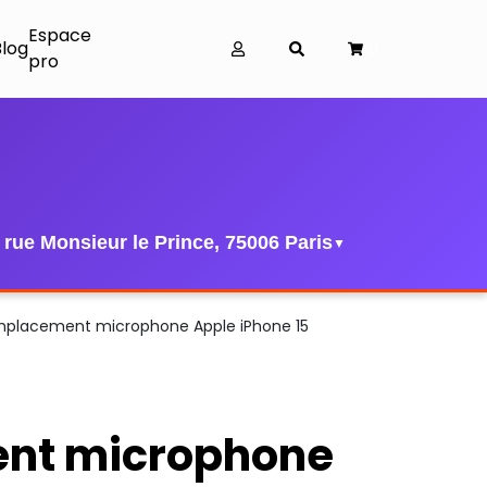
Espace
Blog
0
pro
 rue Monsieur le Prince, 75006 Paris
▼
placement microphone Apple iPhone 15
nt microphone