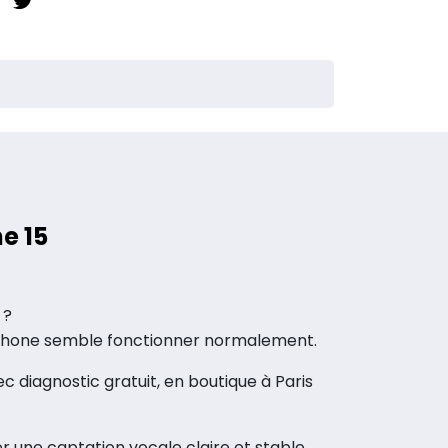
e 15
 ?
léphone semble fonctionner normalement.
diagnostic gratuit, en boutique à Paris
er une captation vocale claire et stable,