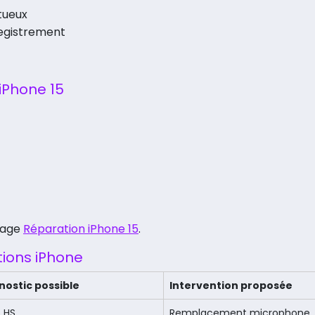
tueux
registrement
iPhone 15
 page
Réparation iPhone 15
.
tions iPhone
nostic possible
Intervention proposée
 HS
Remplacement microphone