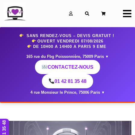
0
SANS RENDEZ-VOUS – DEVIS GRATUIT !
OUVERT VENDREDI 07
/08/2026
DE 10H00 A 14H00 A PARIS 9 EME
165 rue du Fbg Poissonnière, 75009 Paris
▼
CONTACTEZ-NOUS
01 42 81 35 48
4 rue Monsieur le Prince, 75006 Paris
▼
01 42 81 35 48