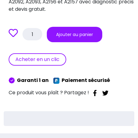
A2092, A2093, A2156 et A2157 avec diagnostic précis
et devis gratuit.
quantité
Ajouter au panier
de
Réparation
batterie
Apple
Acheter en un clic
Watch
Série
5
Garanti 1 an
Paiement sécurisé
(2019)
Ce produit vous plaît ? Partagez !