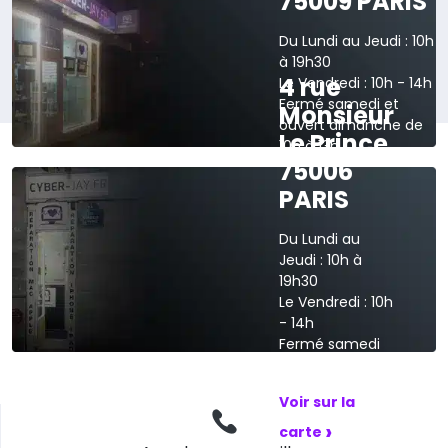
75009 PARIS
Du Lundi au Jeudi : 10h
à 19h30
4 rue
Le Vendredi : 10h - 14h
Fermé samedi et
Monsieur
ouvert dimanche de
Le Prince
10h à 13h
75006
›
Voir sur la carte
PARIS
Du Lundi au
Jeudi : 10h à
19h30
Le Vendredi : 10h
- 14h
Fermé samedi
et dimanche
Voir sur la
›
carte