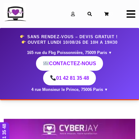
0
SANS RENDEZ-VOUS – DEVIS GRATUIT !
OUVERT LUNDI 10
/08/26 DE 10H A 19H30
165 rue du Fbg Poissonnière, 75009 Paris
▼
CONTACTEZ-NOUS
01 42 81 35 48
4 rue Monsieur le Prince, 75006 Paris
▼
01 42 81 35 48