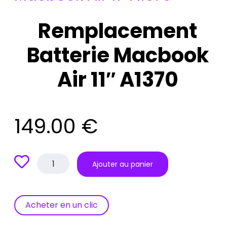
Remplacement
Batterie Macbook
Air 11″ A1370
149.00
€
quantité
Ajouter au panier
de
Remplacement
Batterie
Macbook
Acheter en un clic
Air
11"