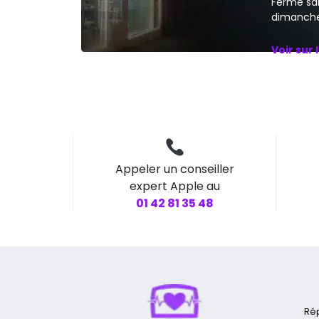
Fermé sa
dimanche
Voir sur 
Appeler un conseiller
expert Apple au
01 42 81 35 48
Ré