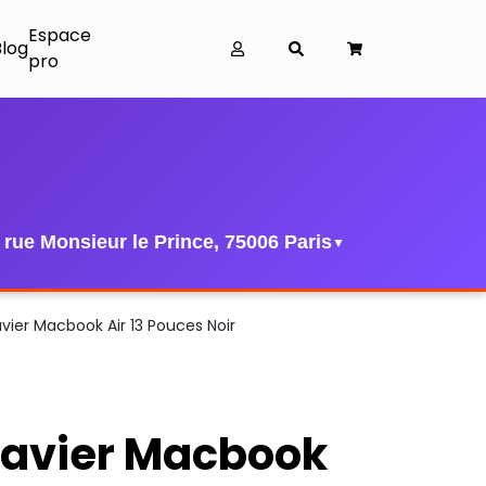
Espace
Blog
0
pro
 rue Monsieur le Prince, 75006 Paris
▼
vier Macbook Air 13 Pouces Noir
lavier Macbook