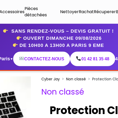
Pièces
Accessoires
Nettoyer
Rachat
Récuperer
détachées
SANS RENDEZ-VOUS – DEVIS GRATUIT !
OUVERT DIMANCHE 09
/08/2026
DE 10H00 A 13H00 A PARIS 9 EME
Paris
4
CONTACTEZ-NOUS
01 42 81 35 48
▼
Cyber Jay
Non classé
Protection Cla
Non classé
Protection C