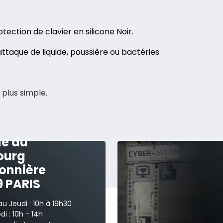
ection de clavier en silicone Noir.
ttaque de liquide, poussière ou bactéries.
 plus simple.
ue du
ourg
onnière
9 PARIS
au Jeudi : 10h à 19h30
i : 10h - 14h