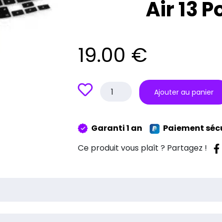
Air 13 
19.00
€
quantité
Ajouter au panier
de
Protection
Clavier
Garanti 1 an
Paiement séc
Macbook
Air
Ce produit vous plaît ? Partagez !
13
Pouces
Noir