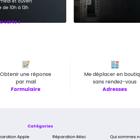
medi et ouvert
 de 10h à 13h
›
la carte
Obtenir une réponse
Me déplacer en bouti
par mail
sans rendez-vous
Formulaire
Adresses
Catégories
paration Apple
Réparation iMac
Qui sommes n