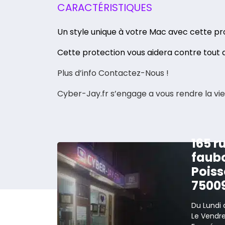
CARACTÉRISTIQUES
Un style unique à votre Mac avec cette prot
Cette protection vous aidera contre tout a
Plus d’info Contactez-Nous !
Cyber-Jay.fr s’engage a vous rendre la vie
165 r
faub
Poiss
7500
Du Lundi 
Le Vendred