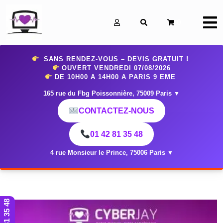
0
SANS RENDEZ-VOUS – DEVIS GRATUIT !
OUVERT VENDREDI 07
/08/2026
DE 10H00 A 14H00 A PARIS 9 EME
165 rue du Fbg Poissonnière, 75009 Paris
▼
CONTACTEZ-NOUS
01 42 81 35 48
4 rue Monsieur le Prince, 75006 Paris
▼
01 42 81 35 48