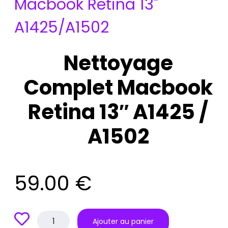
Macbook Retina 13"
A1425/A1502
Nettoyage
Complet Macbook
Retina 13″ A1425 /
A1502
59.00
€
quantité
Ajouter au panier
de