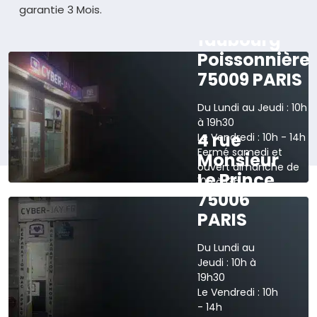
garantie 3 Mois.
165 rue du
faubourg
Poissonnière
75009 PARIS
Du Lundi au Jeudi : 10h
à 19h30
4 rue
Le Vendredi : 10h - 14h
Fermé samedi et
Monsieur
ouvert dimanche de
Le Prince
10h à 13h
75006
›
Voir sur la carte
PARIS
Du Lundi au
Jeudi : 10h à
19h30
Le Vendredi : 10h
- 14h