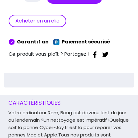
Nettoyage
Complet
Macbook
Acheter en un clic
Retina
13"
A1425
Garanti 1 an
Paiement sécurisé
/
A1502
Ce produit vous plaît ? Partagez !
CARACTÉRISTIQUES
Votre ordinateur Ram, Beug est devenu lent du jour
au lendemain ?
Un nettoyage est impératif !
Quelque
soit la panne Cyber-Jay.fr est la pour réparer vos
pannes Mac et Apple.
Tous nos produits sont