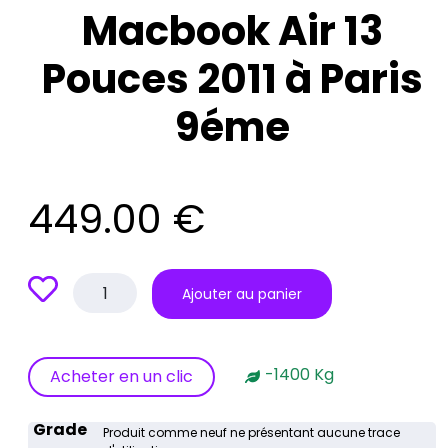
Macbook Air 13
Pouces 2011 à Paris
9éme
449.00
€
quantité
Ajouter au panier
de
Macbook
Air
13
-1400 Kg
Acheter en un clic
Pouces
2011
Grade
à
Produit comme neuf ne présentant aucune trace