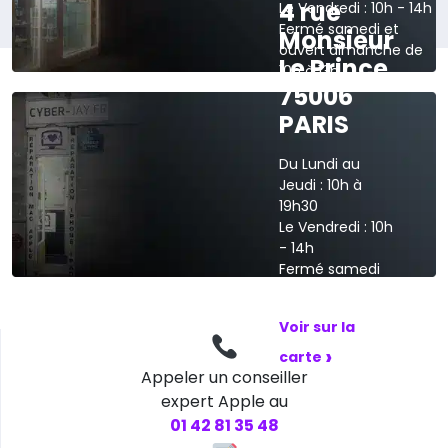
4 rue
Le Vendredi : 10h - 14h
Fermé samedi et
Monsieur
ouvert dimanche de
Le Prince
10h à 13h
75006
›
Voir sur la carte
PARIS
Du Lundi au
Jeudi : 10h à
19h30
Le Vendredi : 10h
- 14h
Fermé samedi
et dimanche
Voir sur la
›
carte
Appeler un conseiller
expert Apple au
01 42 81 35 48