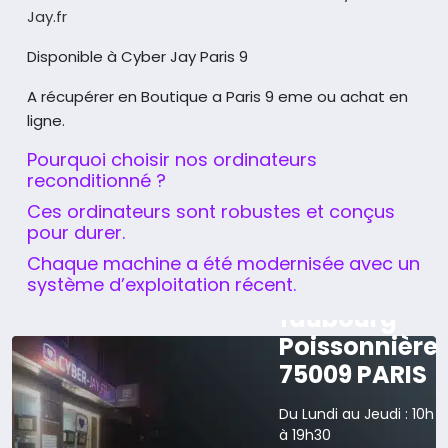
Jay.fr
Disponible à Cyber Jay Paris 9
A récupérer en Boutique a Paris 9 eme ou achat en
ligne.
Pourquoi choisir nos ordinateurs
reconditionné ?
Ces ordinateurs sont robustes et conçus
pour durer.
Chaque machine a été modernisée avec un
système d’exploitation récent.
165 rue du
faubourg
Poissonnière
75009 PARIS
Du Lundi au Jeudi : 10h
à 19h30