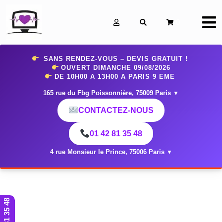
0
SANS RENDEZ-VOUS – DEVIS GRATUIT !
OUVERT DIMANCHE 09
/08/2026
DE 10H00 A 13H00 A PARIS 9 EME
165 rue du Fbg Poissonnière, 75009 Paris
▼
CONTACTEZ-NOUS
01 42 81 35 48
4 rue Monsieur le Prince, 75006 Paris
▼
01 42 81 35 48