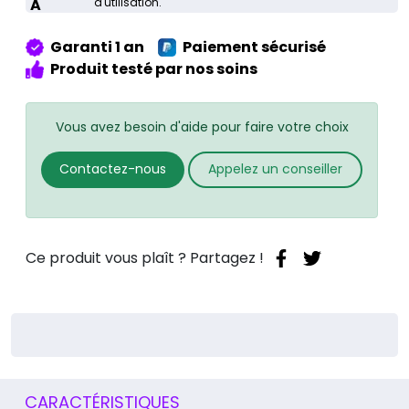
Paris
A
d'utilisation.
9éme
Garanti 1 an
Paiement sécurisé
Produit testé par nos soins
Vous avez besoin d'aide pour faire votre choix
Contactez-nous
Appelez un conseiller
Ce produit vous plaît ? Partagez !
CARACTÉRISTIQUES