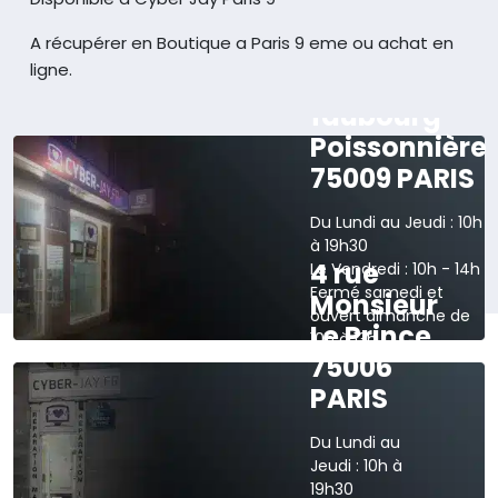
A récupérer en Boutique a Paris 9 eme ou achat en
ligne.
165 rue du
faubourg
Poissonnière
75009 PARIS
Du Lundi au Jeudi : 10h
à 19h30
4 rue
Le Vendredi : 10h - 14h
Fermé samedi et
Monsieur
ouvert dimanche de
Le Prince
10h à 13h
75006
›
Voir sur la carte
PARIS
Du Lundi au
Jeudi : 10h à
19h30