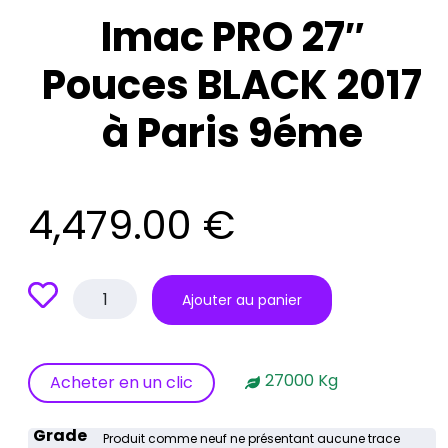
Imac PRO 27″
Pouces BLACK 2017
à Paris 9éme
4,479.00
€
quantité
Ajouter au panier
de
Imac
PRO
27"
27000 Kg
Acheter en un clic
Pouces
BLACK
Grade
2017
Produit comme neuf ne présentant aucune trace