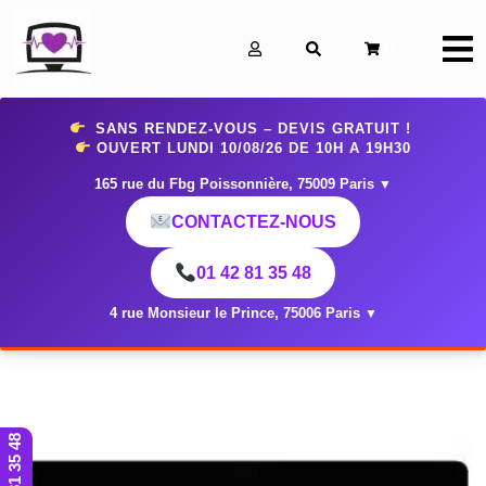
0
SANS RENDEZ-VOUS – DEVIS GRATUIT !
OUVERT LUNDI 10
/08/26 DE 10H A 19H30
165 rue du Fbg Poissonnière, 75009 Paris
▼
CONTACTEZ-NOUS
01 42 81 35 48
4 rue Monsieur le Prince, 75006 Paris
▼
01 42 81 35 48