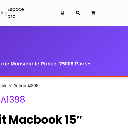
Espace
Blog
0
pro
 rue Monsieur le Prince, 75006 Paris
▼
ok 15″ Retina A1398
 A1398
it Macbook 15″