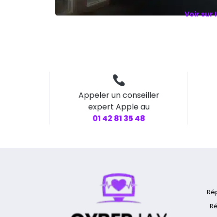
Voir sur 
Appeler un conseiller
expert Apple au
01 42 81 35 48
Ré
Ré