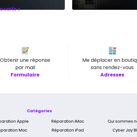
›
la carte
Obtenir une réponse
Me déplacer en bouti
par mail
sans rendez-vous
Formulaire
Adresses
Catégories
paration Apple
Réparation iMac
Qui sommes n
paration Mac
Réparation iPad
Cyber Jay B