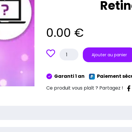
Retin
0.00
€
quantité
Ajouter au panier
de
Devis
Gratuit
Garanti 1 an
Paiement séc
Macbook
15"
Ce produit vous plaît ? Partagez !
Retina
A1398