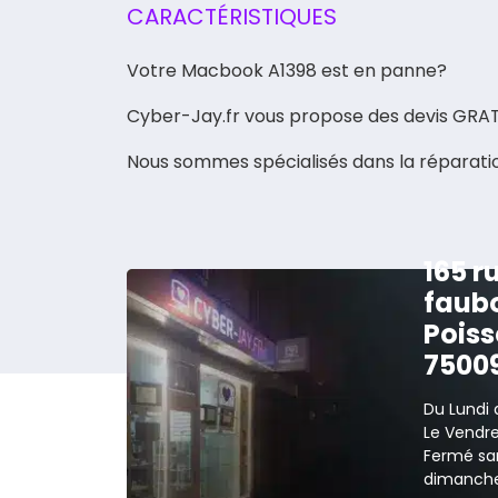
CARACTÉRISTIQUES
Votre Macbook A1398 est en panne?
Cyber-Jay.fr vous propose des devis GRA
Nous sommes spécialisés dans la réparati
165 r
faub
Poiss
7500
Du Lundi 
Le Vendred
Fermé sa
dimanche