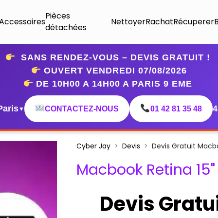
Pièces
Accessoires
Nettoyer
Rachat
Récuperer
détachées
SANS RENDEZ-VOUS – DEVIS GRATUIT !
OUVERT VENDREDI 07
/08/2026
DE 10H00 A 14H00 A PARIS 9 EME
Paris
4
CONTACTEZ-NOUS
01 42 81 35 48
▼
Cyber Jay
Devis
Devis Gratuit Macbo
Macbook Retina 15"
Devis Gratu