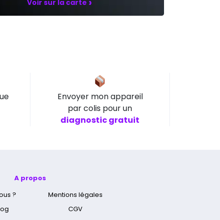
›
Voir sur la carte
que
Envoyer mon appareil
par colis pour un
diagnostic gratuit
A propos
ous ?
Mentions légales
log
CGV