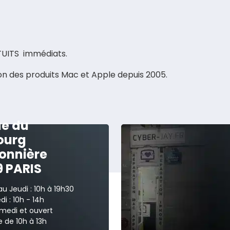
TUITS immédiats.
on des produits Mac et Apple depuis 2005.
ue du
ourg
onnière
9 PARIS
au Jeudi : 10h à 19h30
i : 10h - 14h
medi et ouvert
 de 10h à 13h